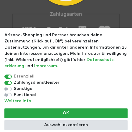
Arizona-Shopping und Partner brauchen deine
Zustimmung (Klick auf „Ok”) bei vereinzelten
Datennutzungen, um dir unter anderem Informationen zu
deinen Interessen anzuzeigen. Mehr Infos zur Einwilligung
(inkl. Widerrufsmöglichkeit) gibt's hier
Daten­schutz­
erklärung
und
Impressum
.
Impressum
AGB
Datenschutz
Widerrufs­recht
Größentabellen
Blog
EGOMAXX
enflame
Essenziell
Zahlungsdienstleister
Finde mehr Inspiration:
Sonstige
Funktional
Weitere Info
*Alle Preise inkl. ges. MwSt. zzgl.
Versandkosten
- ©
OK
Copyright 2021 | Alle Rechte vorbehalten.
Auswahl akzeptieren