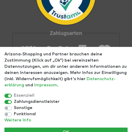
Arizona-Shopping und Partner brauchen deine
Zustimmung (Klick auf „Ok”) bei vereinzelten
Datennutzungen, um dir unter anderem Informationen zu
deinen Interessen anzuzeigen. Mehr Infos zur Einwilligung
(inkl. Widerrufsmöglichkeit) gibt's hier
Daten­schutz­
erklärung
und
Impressum
.
Impressum
AGB
Datenschutz
Widerrufs­recht
Größentabellen
Blog
EGOMAXX
enflame
Essenziell
Zahlungsdienstleister
Finde mehr Inspiration:
Sonstige
Funktional
Weitere Info
*Alle Preise inkl. ges. MwSt. zzgl.
Versandkosten
- ©