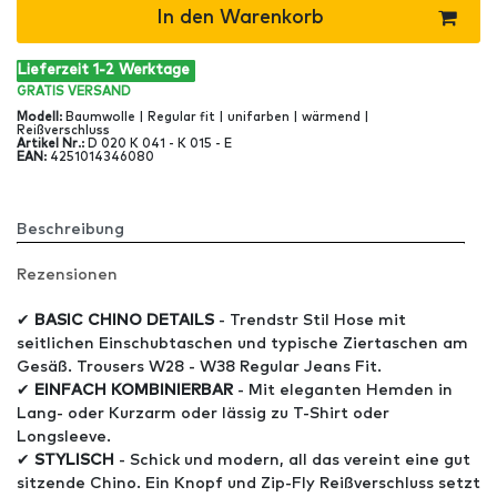
In den Warenkorb
Lieferzeit 1-2 Werktage
GRATIS
VERSAND
Modell
:
Baumwolle | Regular fit | unifarben | wärmend |
Reißverschluss
Artikel Nr
.:
D 020 K 041 - K 015 - E
EAN
:
4251014346080
Beschreibung
Rezensionen
✔
BASIC CHINO DETAILS
- Trendstr Stil Hose mit
seitlichen Einschubtaschen und typische Ziertaschen am
Gesäß. Trousers W28 - W38 Regular Jeans Fit.
✔
EINFACH KOMBINIERBAR
- Mit eleganten Hemden in
Lang- oder Kurzarm oder lässig zu T-Shirt oder
Longsleeve.
✔
STYLISCH
- Schick und modern, all das vereint eine gut
sitzende Chino. Ein Knopf und Zip-Fly Reißverschluss setzt