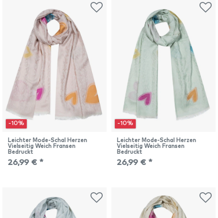
-10%
-10%
Leichter Mode-Schal Herzen
Leichter Mode-Schal Herzen
Vielseitig Weich Fransen
Vielseitig Weich Fransen
Bedruckt
Bedruckt
26,99 € *
26,99 € *