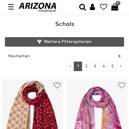
0
☰
Schals
Weitere Filteroptionen
1
2
3
4
5