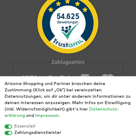
Arizona-Shopping und Partner brauchen deine
Zustimmung (Klick auf „Ok”) bei vereinzelten
Datennutzungen, um dir unter anderem Informationen zu
deinen Interessen anzuzeigen. Mehr Infos zur Einwilligung
(inkl. Widerrufsmöglichkeit) gibt's hier
Daten­schutz­
erklärung
und
Impressum
.
Impressum
AGB
Datenschutz
Widerrufs­recht
Größentabellen
Blog
EGOMAXX
enflame
Essenziell
Zahlungsdienstleister