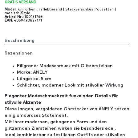
GRATIS
VERSAND
Modell
:
unifarben | reflektierend | Steckverschluss,Pousetten |
modisch-Style
Artikel Nr
.:
10013176E
EAN
:
4059493827171
Beschreibung
Rezensionen
Filigraner Modeschmuck mit Glitzersteinen
Marke: ANELY
Länge: ca. 5 cm
Schlichter, moderner Look mit stilvoller Wirkung
Eleganter Modeschmuck mit funkelnden Details für
stilvolle Akzente
Diese langen, vergoldeten Ohrstecker von ANELY setzen
ein glamouröses Statement.
Mit ihrer modernen, gebogenen Form und den
glitzernden Ziersteinen wirken sie besonders edel.
Ideal kombinierbar zu festlichen Outfits oder stilvollen