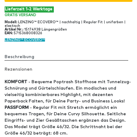
Lieferzeit 1-2 Werktage
GRATIS
VERSAND
Modell
:
LENZING™ ECOVERO™ | nachhaltig | Regular Fit | unifarben |
elastisch
Artikel Nr
.:
15174938 Längengrößen
EAN
:
5715368008326
LENZING™ ECOVERO™
Beschreibung
Rezensionen
KOMFORT
- Bequeme Poptrash Stoffhose mit Tunnelzug-
Schnürung und Gürtelschlaufen. Ein modisches und
vielseitig kombinierbares Highlight, mit dezenten
Paperback Falten, für Deine Party- und Business Looks!
PASSFORM
- Regular Fit mit Stretch ermöglicht ein
bequemes Tragen, für Deine Curvy Silhouette. Seitliche
Eingriffs- und Zier Gesäßtaschen ergänzen das Design.
Das Model trägt Größe 46/32. Die Schrittnaht bei der
Größe 46/32 beträgt: 68 cm.