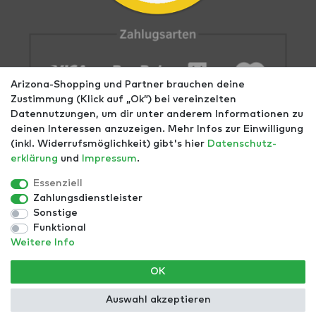
Arizona-Shopping und Partner brauchen deine
Zustimmung (Klick auf „Ok”) bei vereinzelten
Datennutzungen, um dir unter anderem Informationen zu
deinen Interessen anzuzeigen. Mehr Infos zur Einwilligung
(inkl. Widerrufsmöglichkeit) gibt's hier
Daten­schutz­
erklärung
und
Impressum
.
Impressum
AGB
Datenschutz
Widerrufs­recht
Größentabellen
Blog
EGOMAXX
enflame
Essenziell
Zahlungsdienstleister
Finde mehr Inspiration:
Sonstige
Funktional
Weitere Info
*Alle Preise inkl. ges. MwSt. zzgl.
Versandkosten
- ©
OK
Copyright 2021 | Alle Rechte vorbehalten.
Auswahl akzeptieren