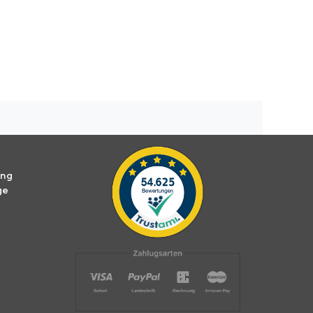
ung
ge