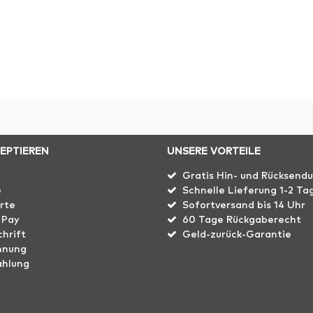
ZEPTIEREN
UNSERE VORTEILE
Gratis Hin- und Rücksend
e
Schnelle Lieferung 1-2 Ta
rte
Sofortversand bis 14 Uhr
 Pay
60 Tage Rückgaberecht
hrift
Geld-zurück-Garantie
hnung
ahlung