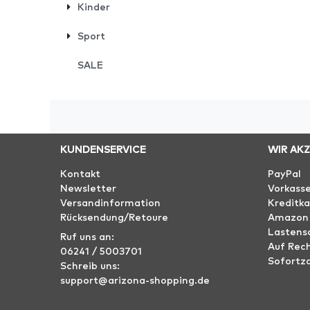
Kinder
Sport
SALE
KUNDENSERVICE
WIR AK
Kontakt
PayPal
Newsletter
Vorkass
Versandinformation
Kreditka
Rücksendung/Retoure
Amazon
Lastensc
Ruf uns an:
Auf Rec
06241 / 5003701
Sofortz
Schreib uns:
support@arizona-shopping.de