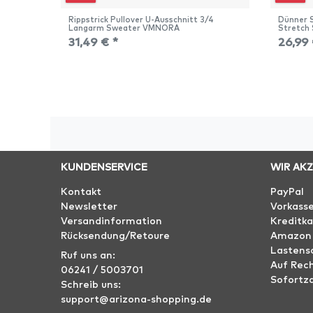
Rippstrick Pullover U-Ausschnitt 3/4
Dünner S
Langarm Sweater VMNORA
Stretch
31,49 € *
26,99 
KUNDENSERVICE
WIR AK
Kontakt
PayPal
Newsletter
Vorkass
Versandinformation
Kreditka
Rücksendung/Retoure
Amazon
Lastensc
Ruf uns an:
Auf Rec
06241 / 5003701
Sofortz
Schreib uns:
support@arizona-shopping.de