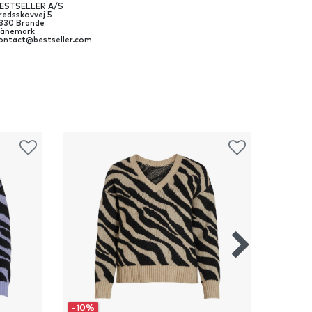
ESTSELLER A/S
redsskovvej
5
330
Brande
änemark
ontact@bestseller.com
-10%
-10%