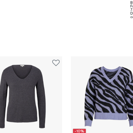
B
F
7
D
c
-10%