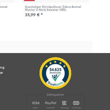
Animal
Kuscheliger Strickpullover Zebra Animal
Dünner 
Muster V-Neck Sweater VIRIL
Stretch
35,99 € *
26,99
ung
ge