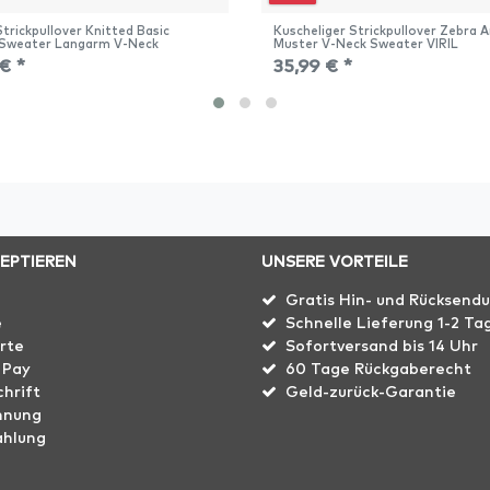
trickpullover Knitted Basic
Kuscheliger Strickpullover Zebra 
 Sweater Langarm V-Neck
Muster V-Neck Sweater VIRIL
€ *
35,99 € *
ZEPTIEREN
UNSERE VORTEILE
Gratis Hin- und Rücksend
e
Schnelle Lieferung 1-2 Ta
rte
Sofortversand bis 14 Uhr
 Pay
60 Tage Rückgaberecht
hrift
Geld-zurück-Garantie
hnung
ahlung