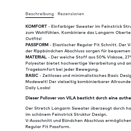
Beschreibung
Rezensionen
KOMFORT
- Einfarbiger Sweater im Feinstrick St
zum Wohlfühlen. Kombiniere das Langarm Oberteil 
Outfits!
PASSFORM
- Elastischer Regular Fit Schnitt. Der 
der Rippbündchen Abschluss sorgen für bequemen
MATERIAL
- Der weiche Stoff aus 50% Viskose, 2
Polyester bietet hochwertige Verarbeitung und a
Tragekomfort bei jeder Bewegung.
BASIC
- Zeitloses und minimalistisches Basic Design
Modewelt! Der vielseitig kombinierbarer Allrounder
Daily Looks!
Dieser Pullover von VILA besticht durch eine authe
Der Stretch Langarm Sweater überzeugt durch ho
im schönem Feinstrick Struktur Design.
V-Ausschnitt und Bündchen Abschluss ermögliche
Regular Fit Passform.