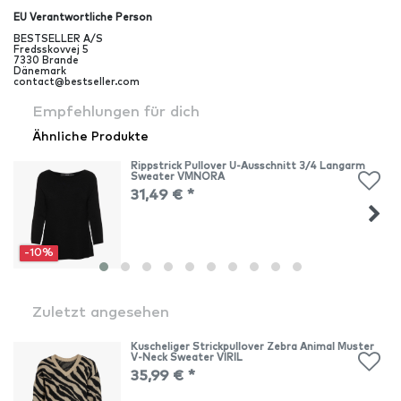
EU Verantwortliche Person
BESTSELLER A/S
Fredsskovvej
5
7330
Brande
Dänemark
contact@bestseller.com
Empfehlungen für dich
Ähnliche Produkte
Rippstrick Pullover U-Ausschnitt 3/4 Langarm
Sweater VMNORA
31,49 € *
-10%
Zuletzt angesehen
Kuscheliger Strickpullover Zebra Animal Muster
V-Neck Sweater VIRIL
35,99 € *