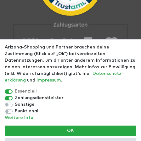
Arizona-Shopping und Partner brauchen deine
Zustimmung (Klick auf „Ok”) bei vereinzelten
Datennutzungen, um dir unter anderem Informationen zu
deinen Interessen anzuzeigen. Mehr Infos zur Einwilligung
(inkl. Widerrufsmöglichkeit) gibt's hier
Daten­schutz­
erklärung
und
Impressum
.
Impressum
AGB
Datenschutz
Widerrufs­recht
Größentabellen
Blog
EGOMAXX
enflame
Essenziell
Zahlungsdienstleister
Finde mehr Inspiration:
Sonstige
Funktional
Weitere Info
*Alle Preise inkl. ges. MwSt. zzgl.
Versandkosten
- ©
OK
Copyright 2021 | Alle Rechte vorbehalten.