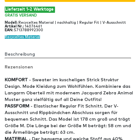
Lieferzeit 1-2 Werktage
GRATIS
VERSAND
Modell
:
Recyceltes Material | nachhaltig | Regular Fit | V-Ausschnitt
Artikel Nr
.:
14076461
EAN
:
5713788992300
Recyceltes Material
Beschreibung
Rezensionen
KOMFORT
- Sweater im kuscheligen Strick Struktur
Design. Mode Kleidung zum Wohlfühlen. Kombiniere das
Langarm Oberteil mit modernem Jacquard Zebra Animal
Muster ganz vielfältig auf all Deine Outfits!
PASSFORM
- Elastischer Regular Fit Schnitt. Der V-
Ausschnitt und Rippbündchen Abschluss sorgen für
bequemen Schnitt. Das Model ist 178 cm groß und trägt
Größe M. Die Länge bei der Größe M beträgt: 58 cm und
die Ärmellänge beträgt: 63 cm.
MATERIAL
- Der bequeme und weiche Stoff aus 40%