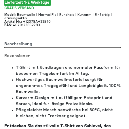
Lieferzeit 1-2 Werktage
GRATIS
VERSAND
Modell
:
Baumwolle | Normal Fit | Rundhals | Kurzarm | Einfarbig |
atmungsaktiv
Artikel Nr
.:
H12078AH22590
EAN
:
4070123852783
Beschreibung
Rezensionen
T-Shirt mit Rundkragen und normaler Passform für
bequemen Tragekomfort im Alltag.
Hochwertiges Baumwollmaterial sorgt für
angenehmes Tragegefühl und Langlebigkeit. 100%
Baumwolle.
Kurzarm-Design mit auffälligem Fotoprint und
Spruch, ideal für lässige Freizeitlooks.
Pflegeleicht: Maschinenwäsche bei 30°C, nicht
bleichen, nicht Trockner geeignet.
Entdecken Sie das stilvolle T-Shirt von Sublevel, das