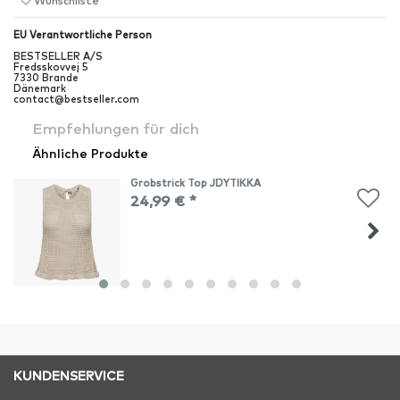
Wunschliste
EU Verantwortliche Person
BESTSELLER A/S
Fredsskovvej
5
7330
Brande
Dänemark
contact@bestseller.com
Empfehlungen für dich
Ähnliche Produkte
Grobstrick Top JDYTIKKA
24,99 € *
KUNDENSERVICE