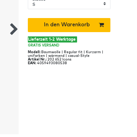
In den Warenkorb
Lieferzeit 1-2 Werktage
GRATIS
VERSAND
Modell
:
Baumwolle | Regular fit | Kurzarm |
unifarben | wärmend | casual-Style
Artikel Nr
.:
202 652 Icons
EAN
:
4059493080538