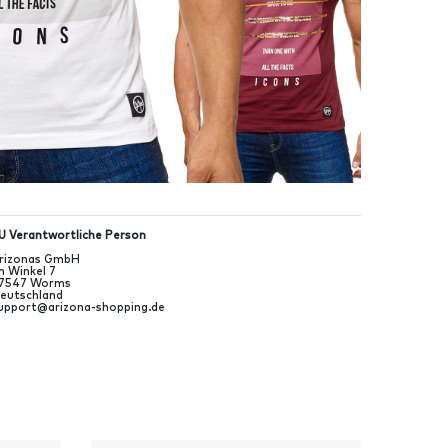
U Verantwortliche Person
rizonas GmbH
m Winkel
7
7547
Worms
eutschland
upport@arizona-shopping.de