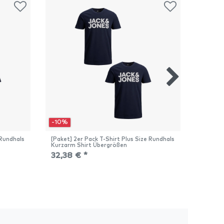
-10%
-10%
 Rundhals
[Paket] 2er Pack T-Shirt Plus Size Rundhals
[Paket]
Kurzarm Shirt Übergrößen
Kurzarm
32,38 € *
32,38