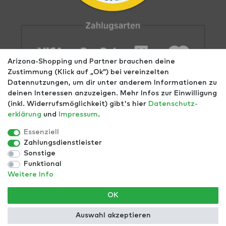
Arizona-Shopping und Partner brauchen deine
Zustimmung (Klick auf „Ok”) bei vereinzelten
Datennutzungen, um dir unter anderem Informationen zu
deinen Interessen anzuzeigen. Mehr Infos zur Einwilligung
(inkl. Widerrufsmöglichkeit) gibt's hier
Daten­schutz­
erklärung
und
Impressum
.
Impressum
AGB
Datenschutz
Widerrufs­recht
Größentabellen
Blog
EGOMAXX
enflame
Essenziell
Zahlungsdienstleister
Finde mehr Inspiration:
Sonstige
Funktional
Weitere Info
*Alle Preise inkl. ges. MwSt. zzgl.
Versandkosten
- ©
OK
Copyright 2021 | Alle Rechte vorbehalten.
Auswahl akzeptieren