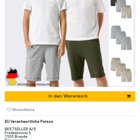
In den Warenkorb
Wunschliste
EU Verantwortliche Person
BESTSELLER A/S
Fredsskovvej
5
7330
Brande