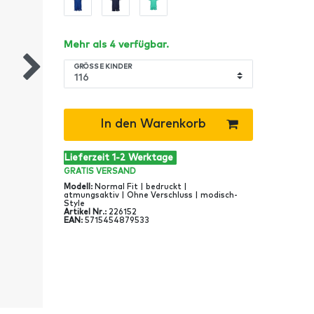
Mehr als 4 verfügbar.
GRÖSSE KINDER
In den Warenkorb
Lieferzeit 1-2 Werktage
GRATIS
VERSAND
Modell
:
Normal Fit | bedruckt |
atmungsaktiv | Ohne Verschluss | modisch-
Style
Artikel Nr
.:
226152
EAN
:
5715454879533