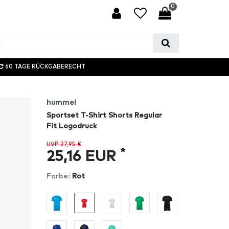
0
60 TAGE RÜCKGABERECHT
hummel
Sportset T-Shirt Shorts Regular
Fit Logodruck
UVP 27,95 €
*
25,16 EUR
Farbe:
Rot