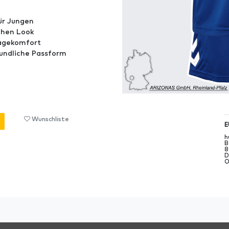
ür Jungen
chen Look
ragekomfort
eundliche Passform
Wunschliste
E
h
B
8
D
O