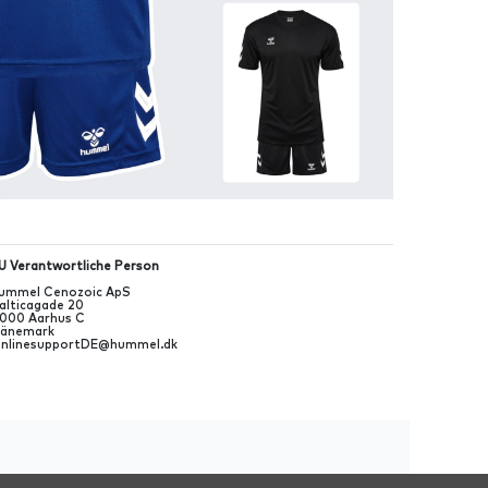
U Verantwortliche Person
ummel Cenozoic ApS
alticagade
20
000
Aarhus C
änemark
nlinesupportDE@hummel.dk