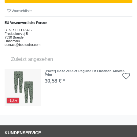
Wunschliste
EU Verantwortliche Person
BESTSELLER A/S
Fredsskovvej
5
7330
Brande
Dänemark
contact@bestseller.com
Zuletzt angesehen
[Paket] Hose 2er-Set Regular Fit Elastisch Allover-
Print
30,58 € *
-10%
KUNDENSERVICE