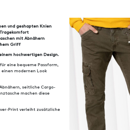
nen und geshapten Knien
 Tragekomfort
taschen mit Abnähern
chem Griff
n einem hochwertigen Design.
 für eine bequeme Passform,
n einen modernen Look
Abnähern, seitliche Cargo-
ünztasche machen diese
er-Print verleiht zusätzliche