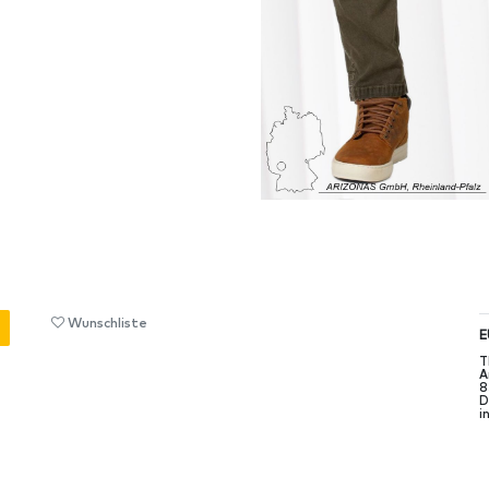
Wunschliste
E
T
A
8
D
i