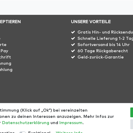
ZEPTIEREN
UNSERE VORTEILE
Gratis Hin- und Rücksend
e
Schnelle Lieferung 1-2 Ta
rte
Sofortversand bis 14 Uhr
 Pay
60 Tage Rückgaberecht
hrift
Geld-zurück-Garantie
hnung
ahlung
immung (Klick auf „Ok”) bei vereinzelten
echt
Größentabellen
Blog
EGOMAXX
enflame
nen zu deinen Interessen anzuzeigen. Mehr Infos zur
er
Daten­schutz­erklärung
und
Impressum
.
l. ges. MwSt. zzgl.
Versandkosten
- © Copyright 2021 | Alle Rec