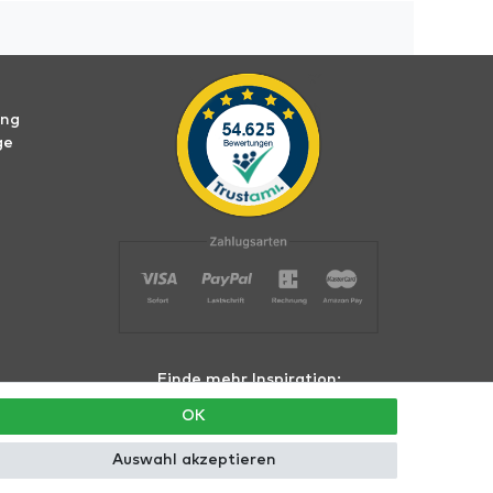
ung
ge
Finde mehr Inspiration:
OK
Auswahl akzeptieren
hte vorbehalten.