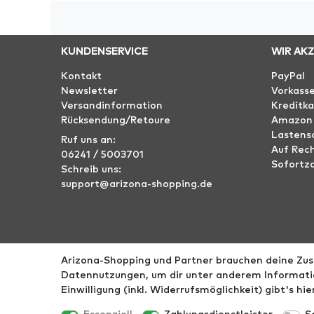
KUNDENSERVICE
WIR AK
Kontakt
PayPal
Newsletter
Vorkass
Versandinformation
Kreditka
Rücksendung/Retoure
Amazon
Lastensc
Ruf uns an:
Auf Rec
06241 / 5003701
Sofortz
Schreib uns:
support@arizona-shopping.de
Arizona-Shopping und Partner brauchen deine Zust
Impressum
AGB
Datenschutz
Widerrufs­r
Datennutzungen, um dir unter anderem Informatio
Einwilligung (inkl. Widerrufsmöglichkeit) gibt's hi
*Alle Preise ink