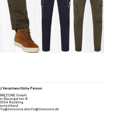
U Verantwortliche Person
IMEZONE GmbH
m Baumgarten
8
3064
Raubling
eutschland
nfo@timezone.de
info@timezone.de