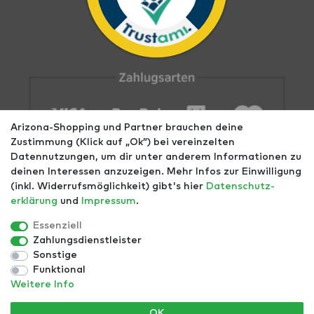
Arizona-Shopping und Partner brauchen deine
Zustimmung (Klick auf „Ok”) bei vereinzelten
Datennutzungen, um dir unter anderem Informationen zu
deinen Interessen anzuzeigen. Mehr Infos zur Einwilligung
(inkl. Widerrufsmöglichkeit) gibt's hier
Daten­schutz­
erklärung
und
Impressum
.
Impressum
AGB
Datenschutz
Widerrufs­recht
Größentabellen
Blog
EGOMAXX
enflame
Essenziell
Zahlungsdienstleister
Finde mehr Inspiration:
Sonstige
Funktional
Weitere Info
*Alle Preise inkl. ges. MwSt. zzgl.
Versandkosten
- ©
OK