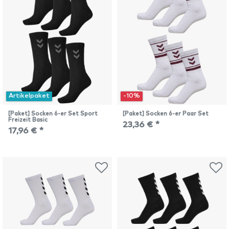
Artikelpaket
-10%
[Paket] Socken 6-er Set Sport
[Paket] Socken 6-er Paar Set
Freizeit Basic
23,36 € *
17,96 € *