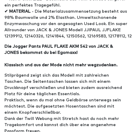
ein perfektes Tragegefühl.
✔ MATERIAL
- Die Materialzusammensetzung besteht aus
98% Baumwolle und 2% Elasthan. Umweltschonende
Enzymwaschung vor den angesagten Used Look. Ein super
Allrounder von JACK & JONES Modell JJIPAUL JJFLAKE
12139912, 12140326, 12141844, 12150562, 12169583, 12178112, 12
Die Jogger Pants PAUL FLAKE AKM 542 von JACK &
JONES bekommst du bei Egomaxx!
Klassisch und aus der Mode nicht mehr wegzudenken.
Stilprägend zeigt sich das Modell mit zahlreichen
Taschen. Die Seitentaschen lassen sich mit einem
Druckknopf verschließen und bieten zudem ausreichend
Platz für deine täglichen Essentials.
Praktisch, wenn du mal ohne Geldbörse unterwegs sein
möchtest. Die aufgesetzten Hosentaschen sind mit
einem Knopfverschließbar.
Dank der Twill Webung mit Stretch hast du noch mehr
Tragekomfort und kannst dich über eine angenehme
Passform freuen.