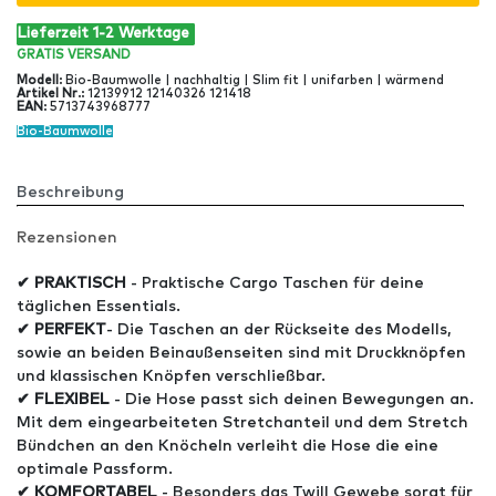
Lieferzeit 1-2 Werktage
GRATIS
VERSAND
Modell
:
Bio-Baumwolle | nachhaltig | Slim fit | unifarben | wärmend
Artikel Nr
.:
12139912 12140326 121418
EAN
:
5713743968777
Bio-Baumwolle
Beschreibung
Rezensionen
✔ PRAKTISCH
- Praktische Cargo Taschen für deine
täglichen Essentials.
✔ PERFEKT
- Die Taschen an der Rückseite des Modells,
sowie an beiden Beinaußenseiten sind mit Druckknöpfen
und klassischen Knöpfen verschließbar.
✔ FLEXIBEL
- Die Hose passt sich deinen Bewegungen an.
Mit dem eingearbeiteten Stretchanteil und dem Stretch
Bündchen an den Knöcheln verleiht die Hose die eine
optimale Passform.
✔ KOMFORTABEL
- Besonders das Twill Gewebe sorgt für