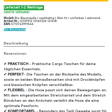
Lieferzeit 1-2 Werktage
GRATIS
VERSAND
Modell
:
Bio-Baumwolle | nachhaltig | Slim fit | unifarben | wärmend
Artikel Nr
.:
12139912 12140326 121418
EAN
:
5713743991546
Bio-Baumwolle
Beschreibung
Rezensionen
✔ PRAKTISCH
- Praktische Cargo Taschen für deine
täglichen Essentials.
✔ PERFEKT
- Die Taschen an der Rückseite des Modells,
sowie an beiden Beinaußenseiten sind mit Druckknöpfen
und klassischen Knöpfen verschließbar.
✔ FLEXIBEL
- Die Hose passt sich deinen Bewegungen an.
Mit dem eingearbeiteten Stretchanteil und dem Stretch
Bündchen an den Knöcheln verleiht die Hose die eine
optimale Passform.
✔ KOMFORTABEL
- Besonders das Twill Gewebe sorgt für