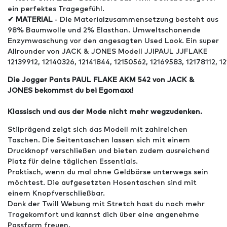
ein perfektes Tragegefühl.
✔ MATERIAL
- Die Materialzusammensetzung besteht aus
98% Baumwolle und 2% Elasthan. Umweltschonende
Enzymwaschung vor den angesagten Used Look. Ein super
Allrounder von JACK & JONES Modell JJIPAUL JJFLAKE
12139912, 12140326, 12141844, 12150562, 12169583, 12178112, 12
Die Jogger Pants PAUL FLAKE AKM 542 von JACK &
JONES bekommst du bei Egomaxx!
Klassisch und aus der Mode nicht mehr wegzudenken.
Stilprägend zeigt sich das Modell mit zahlreichen
Taschen. Die Seitentaschen lassen sich mit einem
Druckknopf verschließen und bieten zudem ausreichend
Platz für deine täglichen Essentials.
Praktisch, wenn du mal ohne Geldbörse unterwegs sein
möchtest. Die aufgesetzten Hosentaschen sind mit
einem Knopfverschließbar.
Dank der Twill Webung mit Stretch hast du noch mehr
Tragekomfort und kannst dich über eine angenehme
Passform freuen.