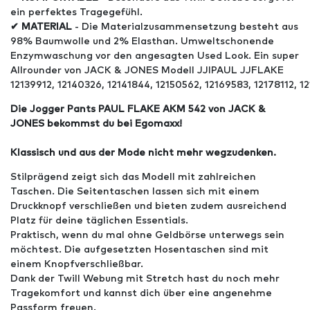
ein perfektes Tragegefühl.
✔ MATERIAL
- Die Materialzusammensetzung besteht aus
98% Baumwolle und 2% Elasthan. Umweltschonende
Enzymwaschung vor den angesagten Used Look. Ein super
Allrounder von JACK & JONES Modell JJIPAUL JJFLAKE
12139912, 12140326, 12141844, 12150562, 12169583, 12178112, 12
Die Jogger Pants PAUL FLAKE AKM 542 von JACK &
JONES bekommst du bei Egomaxx!
Klassisch und aus der Mode nicht mehr wegzudenken.
Stilprägend zeigt sich das Modell mit zahlreichen
Taschen. Die Seitentaschen lassen sich mit einem
Druckknopf verschließen und bieten zudem ausreichend
Platz für deine täglichen Essentials.
Praktisch, wenn du mal ohne Geldbörse unterwegs sein
möchtest. Die aufgesetzten Hosentaschen sind mit
einem Knopfverschließbar.
Dank der Twill Webung mit Stretch hast du noch mehr
Tragekomfort und kannst dich über eine angenehme
Passform freuen.