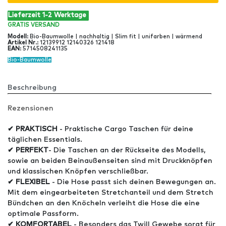
Lieferzeit 1-2 Werktage
GRATIS
VERSAND
Modell
:
Bio-Baumwolle | nachhaltig | Slim fit | unifarben | wärmend
Artikel Nr
.:
12139912 12140326 121418
EAN
:
5714508241135
Bio-Baumwolle
Beschreibung
Rezensionen
✔ PRAKTISCH
- Praktische Cargo Taschen für deine
täglichen Essentials.
✔ PERFEKT
- Die Taschen an der Rückseite des Modells,
sowie an beiden Beinaußenseiten sind mit Druckknöpfen
und klassischen Knöpfen verschließbar.
✔ FLEXIBEL
- Die Hose passt sich deinen Bewegungen an.
Mit dem eingearbeiteten Stretchanteil und dem Stretch
Bündchen an den Knöcheln verleiht die Hose die eine
optimale Passform.
✔ KOMFORTABEL
- Besonders das Twill Gewebe sorgt für