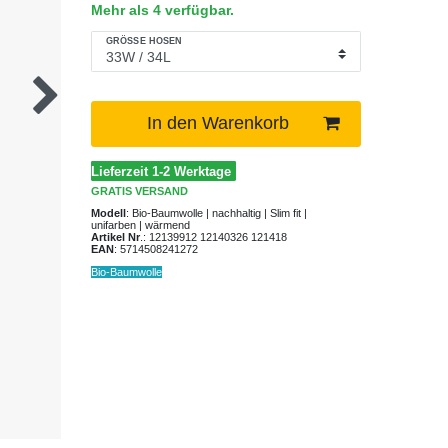
Mehr als 4 verfügbar.
GRÖSSE HOSEN
In den Warenkorb
Lieferzeit 1-2 Werktage
GRATIS
VERSAND
Modell
:
Bio-Baumwolle | nachhaltig | Slim fit |
unifarben | wärmend
Artikel Nr
.:
12139912 12140326 121418
EAN
:
5714508241272
Bio-Baumwolle