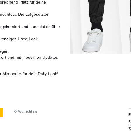
reichend Platz für deine
möchtest. Die aufgesetzten
agekomfort und kannst dich über
trendigen Used Look.
agen.
griert und mit modernen Updates
r Allrounder für dein Daily Look!
Wunschliste
E
B
F
7