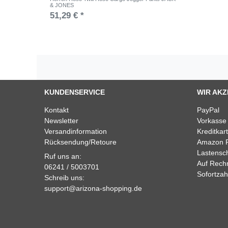
& JONES
51,29 € *
KUNDENSERVICE
WIR AKZ
Kontakt
PayPal
Newsletter
Vorkasse
Versandinformation
Kreditkar
Rücksendung/Retoure
Amazon 
Lastensch
Ruf uns an:
Auf Rech
06241 / 5003701
Sofortzah
Schreib uns:
support@arizona-shopping.de