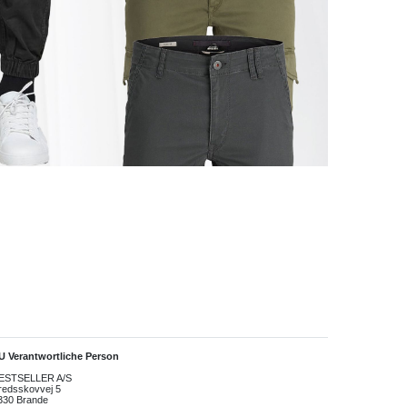
U Verantwortliche Person
ESTSELLER A/S
redsskovvej
5
330
Brande