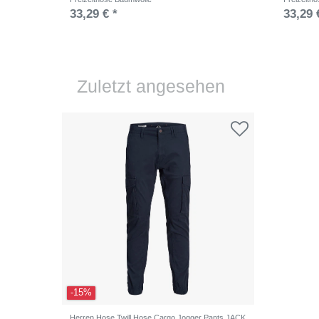
33,29 € *
33,29 
Zuletzt angesehen
-15%
Herren Hose Twill Hose Cargo Jogger Pants JACK