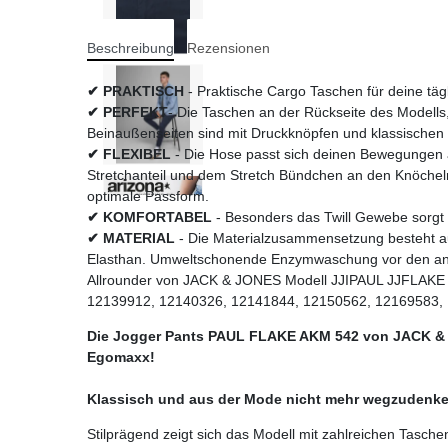
Beschreibung
Rezensionen
✔ PRAKTISCH
- Praktische Cargo Taschen für deine tägl
✔ PERFEKT
- Die Taschen an der Rückseite des Modells
Beinaußenseiten sind mit Druckknöpfen und klassischen
✔ FLEXIBEL
- Die Hose passt sich deinen Bewegungen 
Stretchanteil und dem Stretch Bündchen an den Knöcheln 
optimale Passform.
✔ KOMFORTABEL
- Besonders das Twill Gewebe sorgt f
✔ MATERIAL
- Die Materialzusammensetzung besteht
Elasthan. Umweltschonende Enzymwaschung vor den an
Allrounder von JACK & JONES Modell JJIPAUL JJFLAKE
12139912, 12140326, 12141844, 12150562, 12169583,
Die Jogger Pants PAUL FLAKE AKM 542 von JACK &
Egomaxx!
Klassisch und aus der Mode nicht mehr wegzudenke
Stilprägend zeigt sich das Modell mit zahlreichen Tasche