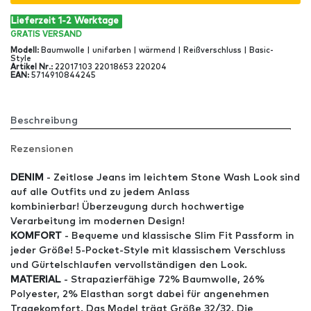
Lieferzeit 1-2 Werktage
GRATIS
VERSAND
Modell
:
Baumwolle | unifarben | wärmend | Reißverschluss | Basic-
Style
Artikel Nr
.:
22017103 22018653 220204
EAN
:
5714910844245
Beschreibung
Rezensionen
DENIM
- Zeitlose Jeans im leichtem Stone Wash Look sind
auf alle Outfits und zu jedem Anlass
kombinierbar! Überzeugung durch hochwertige
Verarbeitung im modernen Design!
KOMFORT
- Bequeme und klassische Slim Fit Passform in
jeder Größe! 5-Pocket-Style mit klassischem Verschluss
und Gürtelschlaufen vervollständigen den Look.
MATERIAL
- Strapazierfähige 72% Baumwolle, 26%
Polyester, 2% Elasthan sorgt dabei für angenehmen
Tragekomfort. Das Model trägt Größe 32/32. Die