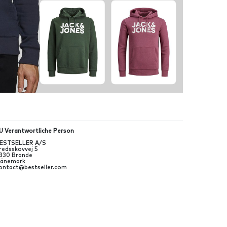
U Verantwortliche Person
ESTSELLER A/S
redsskovvej
5
330
Brande
änemark
ontact@bestseller.com