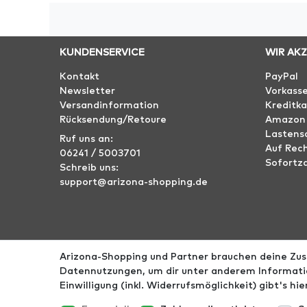
KUNDENSERVICE
WIR AK
Kontakt
PayPal
Newsletter
Vorkass
Versandinformation
Kreditka
Rücksendung/Retoure
Amazon
Lastensc
Ruf uns an:
Auf Rec
06241 / 5003701
Sofortz
Schreib uns:
support@arizona-shopping.de
Arizona-Shopping und Partner brauchen deine Zust
Impressum
AGB
Datenschutz
Widerrufs­r
Datennutzungen, um dir unter anderem Informatio
Einwilligung (inkl. Widerrufsmöglichkeit) gibt's hi
*Alle Preise ink