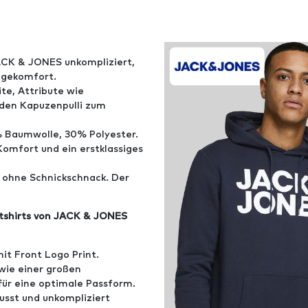
CK & JONES unkompliziert,
agekomfort.
te, Attribute wie
den Kapuzenpulli zum
 Baumwolle, 30% Polyester.
Komfort und ein erstklassiges
, ohne Schnickschnack. Der
atshirts von JACK & JONES
it Front Logo Print.
owie einer großen
ür eine optimale Passform.
sst und unkompliziert