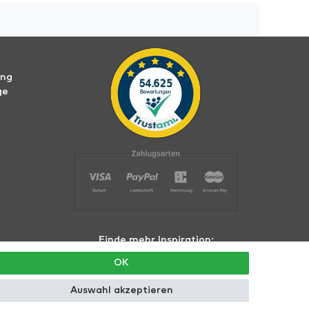
ung
ge
Finde mehr Inspiration:
OK
Auswahl akzeptieren
hte vorbehalten.