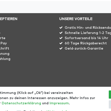
ZEPTIEREN
UNSERE VORTEILE
Gratis Hin- und Rücksend
e
Schnelle Lieferung 1-2 Ta
rte
Sofortversand bis 14 Uhr
 Pay
60 Tage Rückgaberecht
hrift
Geld-zurück-Garantie
hnung
ahlung
immung (Klick auf „Ok”) bei vereinzelten
echt
Größentabellen
Blog
EGOMAXX
enflame
nen zu deinen Interessen anzuzeigen. Mehr Infos zur
er
Daten­schutz­erklärung
und
Impressum
.
l. ges. MwSt. zzgl.
Versandkosten
- © Copyright 2021 | Alle Rec