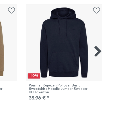
-10%
-10%
Warmer Kapuzen Pullover Basic
Warmer 
er
Sweatshirt Hoodie Jumper Sweater
Sweatsh
BHDownton
BHDow
35,96 € *
35,96