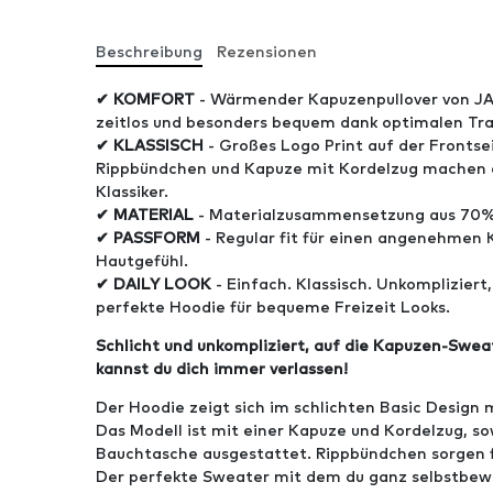
Beschreibung
Rezensionen
✔ KOMFORT
- Wärmender Kapuzenpullover von JA
zeitlos und besonders bequem dank optimalen Tr
✔ KLASSISCH
- Großes Logo Print auf der Frontsei
Rippbündchen und Kapuze mit Kordelzug machen 
Klassiker.
✔ MATERIAL
- Materialzusammensetzung aus 70%
✔ PASSFORM
- Regular fit für einen angenehmen 
Hautgefühl.
✔ DAILY LOOK
- Einfach. Klassisch. Unkompliziert
perfekte Hoodie für bequeme Freizeit Looks.
Schlicht und unkompliziert, auf die Kapuzen-Swe
kannst du dich immer verlassen!
Der Hoodie zeigt sich im schlichten Basic Design m
Das Modell ist mit einer Kapuze und Kordelzug, s
Bauchtasche ausgestattet. Rippbündchen sorgen f
Der perfekte Sweater mit dem du ganz selbstbewu