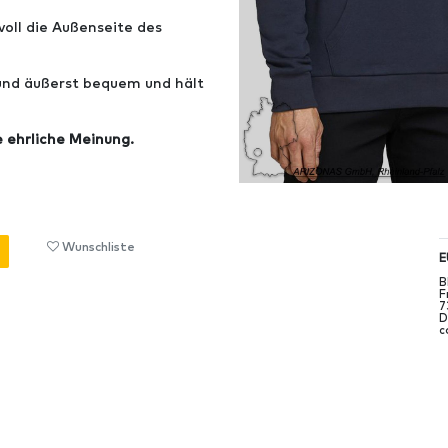
oll die Außenseite des
 und äußerst bequem und hält
e ehrliche Meinung.
Wunschliste
E
B
F
7
D
c