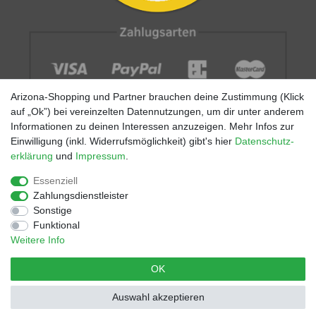
Arizona-Shopping und Partner brauchen deine Zustimmung (Klick
auf „Ok”) bei vereinzelten Datennutzungen, um dir unter anderem
Informationen zu deinen Interessen anzuzeigen. Mehr Infos zur
Einwilligung (inkl. Widerrufsmöglichkeit) gibt's hier
Daten­schutz­
erklärung
und
Impressum
.
Impressum
AGB
Datenschutz
Widerrufs­recht
Größentabellen
Blog
EGOMAXX
enflame
Essenziell
Zahlungsdienstleister
Finde mehr Inspiration:
Sonstige
Funktional
Weitere Info
*Alle Preise inkl. ges. MwSt. zzgl.
Versandkosten
- © Copyright
OK
2021 | Alle Rechte vorbehalten.
Auswahl akzeptieren