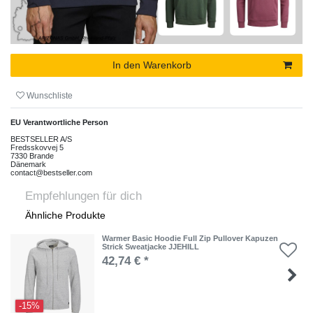
In den Warenkorb
Wunschliste
EU Verantwortliche Person
BESTSELLER A/S
Fredsskovvej
5
7330
Brande
Dänemark
contact@bestseller.com
Empfehlungen für dich
Ähnliche Produkte
Warmer Basic Hoodie Full Zip Pullover Kapuzen
Strick Sweatjacke JJEHILL
42,74 € *
-15%