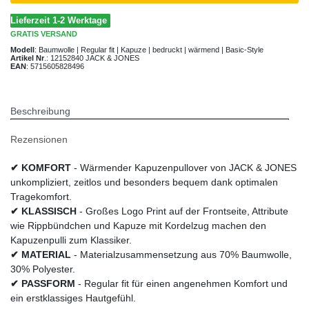
Lieferzeit 1-2 Werktage
GRATIS
VERSAND
Modell
:
Baumwolle | Regular fit | Kapuze | bedruckt | wärmend | Basic-Style
Artikel Nr
.:
12152840 JACK & JONES
EAN
:
5715605828496
Beschreibung
Rezensionen
✔ KOMFORT
- Wärmender Kapuzenpullover von JACK & JONES
unkompliziert, zeitlos und besonders bequem dank optimalen
Tragekomfort.
✔ KLASSISCH
- Großes Logo Print auf der Frontseite, Attribute
wie Rippbündchen und Kapuze mit Kordelzug machen den
Kapuzenpulli zum Klassiker.
✔ MATERIAL
- Materialzusammensetzung aus 70% Baumwolle,
30% Polyester.
✔ PASSFORM
- Regular fit für einen angenehmen Komfort und
ein erstklassiges Hautgefühl.