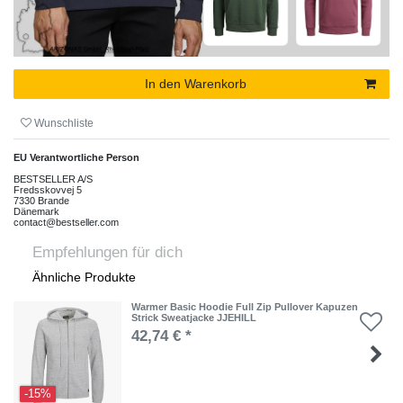
In den Warenkorb
Wunschliste
EU Verantwortliche Person
BESTSELLER A/S
Fredsskovvej
5
7330
Brande
Dänemark
contact@bestseller.com
Empfehlungen für dich
Ähnliche Produkte
Warmer Basic Hoodie Full Zip Pullover Kapuzen
Strick Sweatjacke JJEHILL
42,74 € *
-15%