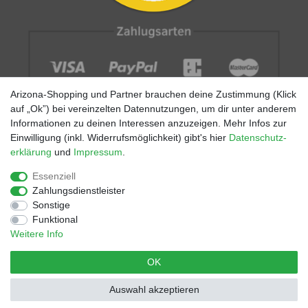
Arizona-Shopping und Partner brauchen deine Zustimmung (Klick
auf „Ok”) bei vereinzelten Datennutzungen, um dir unter anderem
Informationen zu deinen Interessen anzuzeigen. Mehr Infos zur
Einwilligung (inkl. Widerrufsmöglichkeit) gibt's hier
Daten­schutz­
erklärung
und
Impressum
.
Impressum
AGB
Datenschutz
Widerrufs­recht
Größentabellen
Blog
EGOMAXX
enflame
Essenziell
Zahlungsdienstleister
Finde mehr Inspiration:
Sonstige
Funktional
Weitere Info
*Alle Preise inkl. ges. MwSt. zzgl.
Versandkosten
- © Copyright
OK
2021 | Alle Rechte vorbehalten.
Auswahl akzeptieren