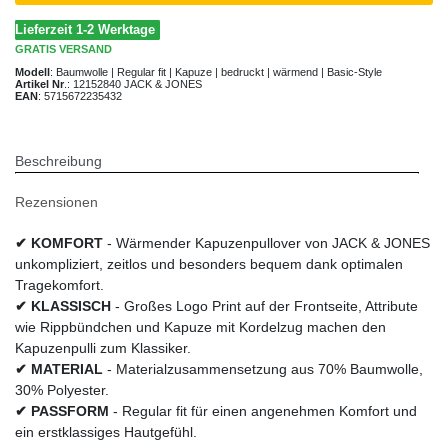
Lieferzeit 1-2 Werktage
GRATIS
VERSAND
Modell
:
Baumwolle | Regular fit | Kapuze | bedruckt | wärmend | Basic-Style
Artikel Nr
.:
12152840 JACK & JONES
EAN
:
5715672235432
Beschreibung
Rezensionen
✔ KOMFORT
- Wärmender Kapuzenpullover von JACK & JONES
unkompliziert, zeitlos und besonders bequem dank optimalen
Tragekomfort.
✔ KLASSISCH
- Großes Logo Print auf der Frontseite, Attribute
wie Rippbündchen und Kapuze mit Kordelzug machen den
Kapuzenpulli zum Klassiker.
✔ MATERIAL
- Materialzusammensetzung aus 70% Baumwolle,
30% Polyester.
✔ PASSFORM
- Regular fit für einen angenehmen Komfort und
ein erstklassiges Hautgefühl.