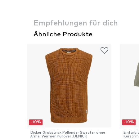
Empfehlungen für dich
Ähnliche Produkte
-10%
-10%
Dicker Grobstrick Pullunder Sweater ohne
Einfarb
Ärmel Warmer Pullover JJENICK
Kurzarm