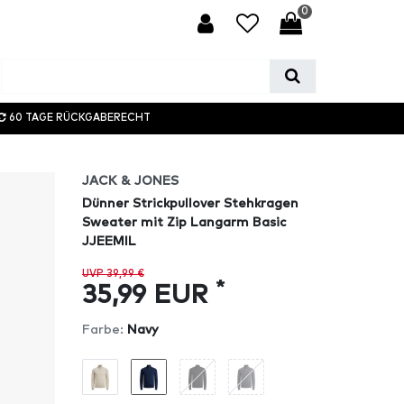
0
60 TAGE RÜCKGABERECHT
JACK & JONES
Dünner Strickpullover Stehkragen
Sweater mit Zip Langarm Basic
JJEEMIL
UVP 39,99 €
*
35,99 EUR
Farbe:
Navy