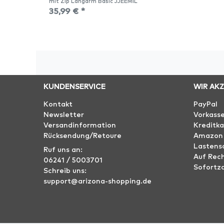
mit Zip Langarm Basic JJEEMIL
35,99 € *
KUNDENSERVICE
WIR AK
Kontakt
PayPal
Newsletter
Vorkass
Versandinformation
Kreditka
Rücksendung/Retoure
Amazon
Lastensc
Ruf uns an:
Auf Rec
06241 / 5003701
Sofortz
Schreib uns:
support@arizona-shopping.de