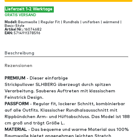
Lieferzeit 1-2 Werktage
GRATIS
VERSAND
Modell
:
Baumwolle | Regular Fit | Rundhals | unifarben | wärmend |
Basic-Style
Artikel Nr
.:
16074682
EAN
:
5714911378596
Beschreibung
Rezensionen
PREMIUM
- Dieser einfarbige
Strickpullover SLHBERG überzeugt durch spitzen
Verarbeitung. Sauberes Auftreten mit klassischem
Feinstrick Design.
PASSFORM
- Regular fit, lockerer Schnitt, kombinierbar
auf alle Outfits. Klassischer Rundhalsausschnitt mit
Rippbündchen Arm- und Hüftabschluss. Das Model ist 188
cm groß und trägt Größe L.
MATERIAL
- Das bequeme und warme Material aus 100%
Baumwolle bietet angenehmen leichten Stretch