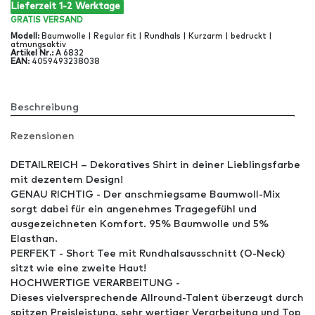
Lieferzeit 1-2 Werktage
GRATIS
VERSAND
Modell
:
Baumwolle | Regular fit | Rundhals | Kurzarm | bedruckt |
atmungsaktiv
Artikel Nr
.:
A 6832
EAN
:
4059493238038
Beschreibung
Rezensionen
DETAILREICH – Dekoratives Shirt in deiner Lieblingsfarbe
mit dezentem Design!
GENAU RICHTIG - Der anschmiegsame Baumwoll-Mix
sorgt dabei für ein angenehmes Tragegefühl und
ausgezeichneten Komfort. 95% Baumwolle und 5%
Elasthan.
PERFEKT - Short Tee mit Rundhalsausschnitt (O-Neck)
sitzt wie eine zweite Haut!
HOCHWERTIGE VERARBEITUNG -
Dieses vielversprechende Allround-Talent überzeugt durch
spitzen Preisleistung, sehr wertiger Verarbeitung und Top