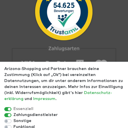
Arizona-Shopping und Partner brauchen deine
Zustimmung (Klick auf „Ok”) bei vereinzelten
Datennutzungen, um dir unter anderem Informationen zu
deinen Interessen anzuzeigen. Mehr Infos zur Einwilligung
(inkl. Widerrufsmöglichkeit) gibt's hier
Daten­schutz­
erklärung
und
Impressum
.
Impressum
AGB
Datenschutz
Widerrufs­recht
Größentabellen
Blog
EGOMAXX
enflame
Essenziell
Zahlungsdienstleister
Finde mehr Inspiration:
Sonstige
Funktional