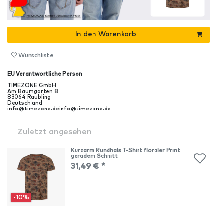
In den Warenkorb
Wunschliste
EU Verantwortliche Person
TIMEZONE GmbH
Am Baumgarten
8
83064
Raubling
Deutschland
info@timezone.de
info@timezone.de
Zuletzt angesehen
Kurzarm Rundhals T-Shirt floraler Print
geradem Schnitt
31,49 € *
-10%