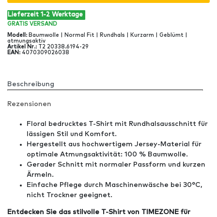
Lieferzeit 1-2 Werktage
GRATIS
VERSAND
Modell
:
Baumwolle | Normal Fit | Rundhals | Kurzarm | Geblümt |
atmungsaktiv
Artikel Nr
.:
T2 20338.6194-29
EAN
:
4070309026038
Beschreibung
Rezensionen
Floral bedrucktes T-Shirt mit Rundhalsausschnitt für
lässigen Stil und Komfort.
Hergestellt aus hochwertigem Jersey-Material für
optimale Atmungsaktivität: 100 % Baumwolle.
Gerader Schnitt mit normaler Passform und kurzen
Ärmeln.
Einfache Pflege durch Maschinenwäsche bei 30°C,
nicht Trockner geeignet.
Entdecken Sie das stilvolle T-Shirt von TIMEZONE für