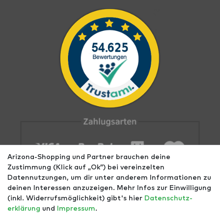
Arizona-Shopping und Partner brauchen deine
Zustimmung (Klick auf „Ok”) bei vereinzelten
Datennutzungen, um dir unter anderem Informationen zu
deinen Interessen anzuzeigen. Mehr Infos zur Einwilligung
(inkl. Widerrufsmöglichkeit) gibt's hier
Daten­schutz­
erklärung
und
Impressum
.
Impressum
AGB
Datenschutz
Widerrufs­recht
Größentabellen
Blog
EGOMAXX
enflame