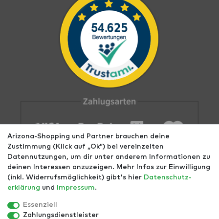
Arizona-Shopping und Partner brauchen deine
Zustimmung (Klick auf „Ok”) bei vereinzelten
Datennutzungen, um dir unter anderem Informationen zu
deinen Interessen anzuzeigen. Mehr Infos zur Einwilligung
(inkl. Widerrufsmöglichkeit) gibt's hier
Daten­schutz­
erklärung
und
Impressum
.
Impressum
AGB
Datenschutz
Widerrufs­recht
Größentabellen
Blog
EGOMAXX
enflame
Essenziell
Zahlungsdienstleister