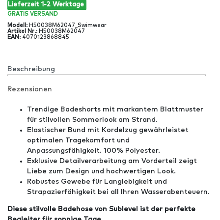
Lieferzeit 1-2 Werktage
GRATIS
VERSAND
Modell
:
H50038M62047_Swimwear
Artikel Nr
.:
H50038M62047
EAN
:
4070123868845
Beschreibung
Rezensionen
Trendige Badeshorts mit markantem Blattmuster
für stilvollen Sommerlook am Strand.
Elastischer Bund mit Kordelzug gewährleistet
optimalen Tragekomfort und
Anpassungsfähigkeit. 100% Polyester.
Exklusive Detailverarbeitung am Vorderteil zeigt
Liebe zum Design und hochwertigen Look.
Robustes Gewebe für Langlebigkeit und
Strapazierfähigkeit bei all Ihren Wasserabenteuern.
Diese stilvolle Badehose von Sublevel ist der perfekte
Begleiter für sonnige Tage.