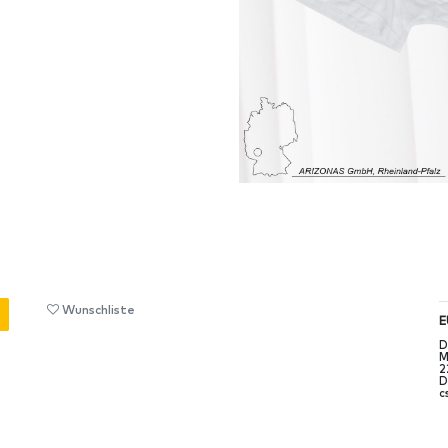
Wunschliste
E
D
M
2
D
c