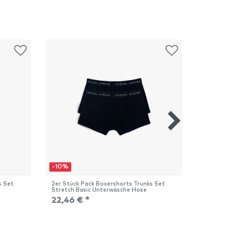
-10%
-10%
s Set
2er Stück Pack Boxershorts Trunks Set
2er Stü
Stretch Basic Unterwäsche Hose
Stretch
22,46 € *
22,46