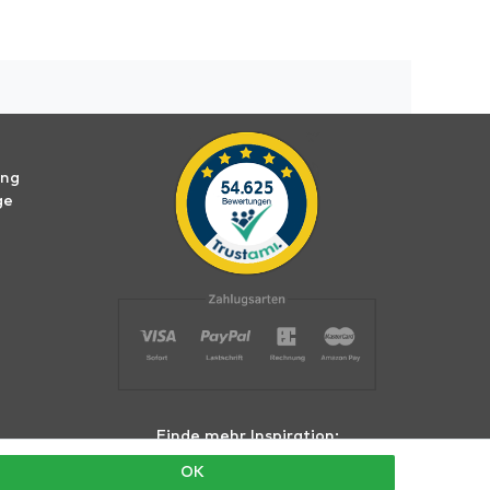
ung
ge
Finde mehr Inspiration:
OK