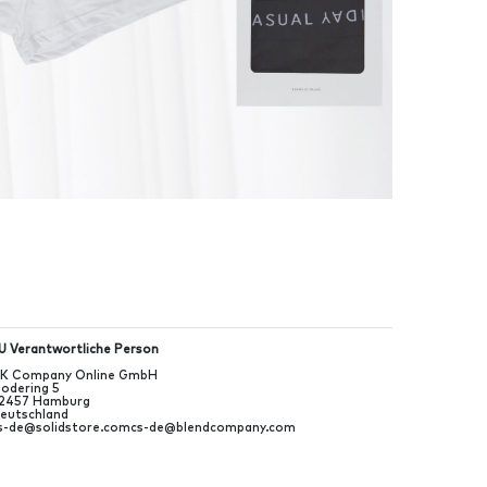
U Verantwortliche Person
K Company Online GmbH
odering
5
2457
Hamburg
eutschland
s-de@solidstore.com
cs-de@blendcompany.com