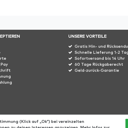
ZEPTIEREN
UNSERE VORTEILE
Gratis Hin- und Rücksend
e
Schnelle Lieferung 1-2 Ta
rte
Sofortversand bis 14 Uhr
 Pay
60 Tage Rückgaberecht
hrift
Geld-zurück-Garantie
hnung
ahlung
immung (Klick auf „Ok”) bei vereinzelten
echt
Größentabellen
Blog
EGOMAXX
enflame
nen zu deinen Interessen anzuzeigen. Mehr Infos zur