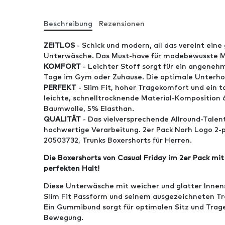
Beschreibung
Rezensionen
ZEITLOS
- Schick und modern, all das vereint eine
Unterwäsche. Das Must-have für modebewusste M
KOMFORT
- Leichter Stoff sorgt für ein angenehm
Tage im Gym oder Zuhause. Die optimale Unterhose
PERFEKT
- Slim Fit, hoher Tragekomfort und ein t
leichte, schnelltrocknende Material-Komposition
Baumwolle, 5% Elasthan.
QUALITÄT
- Das vielversprechende Allround-Talen
hochwertige Verarbeitung. 2er Pack Norh Logo 2-
20503732, Trunks Boxershorts für Herren.
Die Boxershorts von Casual Friday im 2er Pack m
perfekten Halt!
Diese Unterwäsche mit weicher und glatter Innens
Slim Fit Passform und seinem ausgezeichneten T
Ein Gummibund sorgt für optimalen Sitz und Trag
Bewegung.