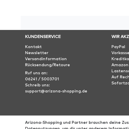
KUNDENSERVICE
WIR AK
Kontakt
PayPal
Newsletter
Vorkass
Versandinformation
Kreditka
Rücksendung/Retoure
Amazon
Lastensc
Ruf uns an:
Auf Rec
06241 / 5003701
Sofortz
Schreib uns:
support@arizona-shopping.de
Arizona-Shopping und Partner brauchen deine Zust
Impressum
AGB
Datenschutz
Widerrufs­r
Datennutzungen, um dir unter anderem Informatio