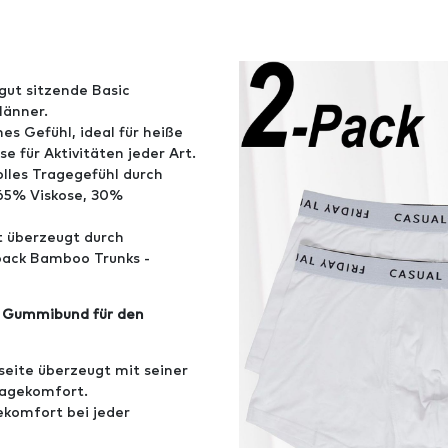
 gut sitzende Basic
änner.
es Gefühl, ideal für heiße
 für Aktivitäten jeder Art.
olles Tragegefühl durch
 65% Viskose, 30%
t überzeugt durch
pack Bamboo Trunks -
it Gummibund für den
eite überzeugt mit seiner
ragekomfort.
ekomfort bei jeder