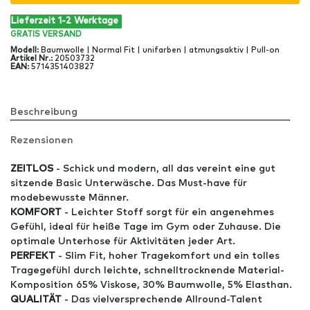
Lieferzeit 1-2 Werktage
GRATIS
VERSAND
Modell
:
Baumwolle | Normal Fit | unifarben | atmungsaktiv | Pull-on
Artikel Nr
.:
20503732
EAN
:
5714351403827
Beschreibung
Rezensionen
ZEITLOS
- Schick und modern, all das vereint eine gut
sitzende Basic Unterwäsche. Das Must-have für
modebewusste Männer.
KOMFORT
- Leichter Stoff sorgt für ein angenehmes
Gefühl, ideal für heiße Tage im Gym oder Zuhause. Die
optimale Unterhose für Aktivitäten jeder Art.
PERFEKT
- Slim Fit, hoher Tragekomfort und ein tolles
Tragegefühl durch leichte, schnelltrocknende Material-
Komposition 65% Viskose, 30% Baumwolle, 5% Elasthan.
QUALITÄT
- Das vielversprechende Allround-Talent