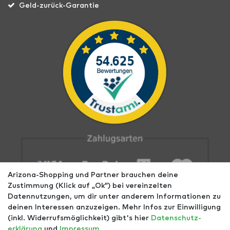
Geld-zurück-Garantie
Arizona-Shopping und Partner brauchen deine
Zustimmung (Klick auf „Ok”) bei vereinzelten
Datennutzungen, um dir unter anderem Informationen zu
deinen Interessen anzuzeigen. Mehr Infos zur Einwilligung
(inkl. Widerrufsmöglichkeit) gibt's hier
Daten­schutz­
erklärung
und
Impressum
.
Impressum
AGB
Datenschutz
Widerrufs­recht