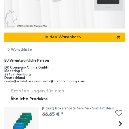
In den Warenkorb
Wunschliste
EU Verantwortliche Person
DK Company Online GmbH
Modering
5
22457
Hamburg
Deutschland
cs-de@solidstore.com
cs-de@blendcompany.com
Empfehlungen für dich
Ähnliche Produkte
[Paket] Boxershorts 6er-Pack Slim Fit Basic
66,65 € *