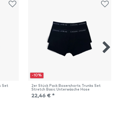
-10%
-10%
s Set
2er Stück Pack Boxershorts Trunks Set
2er Stü
Stretch Basic Unterwäsche Hose
Stretch
22,46 € *
22,46