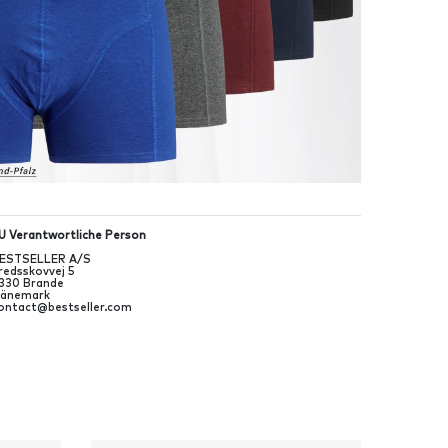
U Verantwortliche Person
ESTSELLER A/S
redsskovvej
5
330
Brande
änemark
ontact@bestseller.com