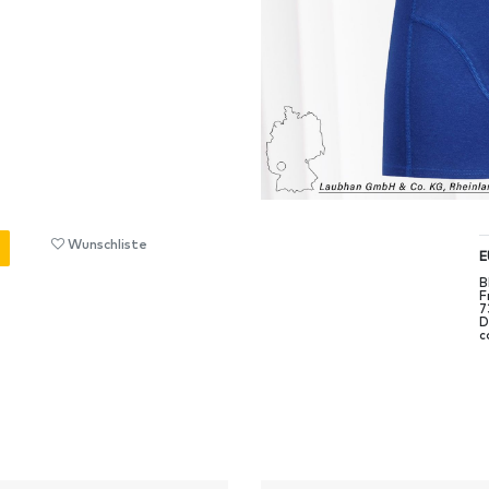
Wunschliste
E
B
F
7
D
c