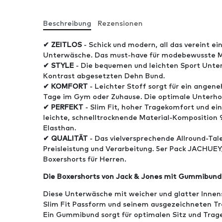
Beschreibung
Rezensionen
✔ ZEITLOS
- Schick und modern, all das vereint ei
Unterwäsche. Das must-have für modebewusste 
✔ STYLE
- Die bequemen und leichten Sport Unter
Kontrast abgesetzten Dehn Bund.
✔ KOMFORT
- Leichter Stoff sorgt für ein angene
Tage im Gym oder Zuhause. Die optimale Unterhose
✔ PERFEKT
- Slim Fit, hoher Tragekomfort und ein
leichte, schnelltrocknende Material-Kompositio
Elasthan.
✔ QUALITÄT
- Das vielversprechende Allround-Tal
Preisleistung und Verarbeitung. 5er Pack JACHU
Boxershorts für Herren.
Die Boxershorts von Jack & Jones
mit Gummibund f
Diese Unterwäsche mit weicher und glatter Innens
Slim Fit Passform und seinem ausgezeichneten T
Ein Gummibund sorgt für optimalen Sitz und Trag