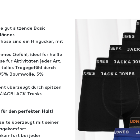
ne gut sitzende Basic
Männer.
hose sind ein Hingucker, mit
hmes Gefühl, ideal für heiße
 für Aktivitäten jeder Art.
 tolles Tragegefühl durch
n 95% Baumwolle, 5%
ent überzeugt durch spitzen
EY/JACBLACK Trunks
ür den perfekten Halt!
eite überzeugt mit seiner
ragekomfort.
ekomfort bei jeder