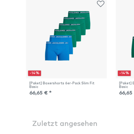
-14%
-14%
[Paket] Boxershorts 6er-Pack Slim Fit
[Paket] 
Basic
Basic
66,65 € *
66,65 
Zuletzt angesehen