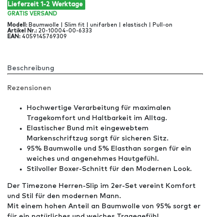
Lieferzeit 1-2 Werktage
GRATIS
VERSAND
Modell
:
Baumwolle | Slim fit | unifarben | elastisch | Pull-on
Artikel Nr
.:
20-10004-00-6333
EAN
:
4059145769309
Beschreibung
Rezensionen
Hochwertige Verarbeitung für maximalen
Tragekomfort und Haltbarkeit im Alltag.
Elastischer Bund mit eingewebtem
Markenschriftzug sorgt für sicheren Sitz.
95% Baumwolle und 5% Elasthan sorgen für ein
weiches und angenehmes Hautgefühl.
Stilvoller Boxer-Schnitt für den Modernen Look.
Der Timezone Herren-Slip im 2er-Set vereint Komfort
und Stil für den modernen Mann.
Mit einem hohen Anteil an Baumwolle von 95% sorgt er
für ein natürliches und weiches Tragegefühl.