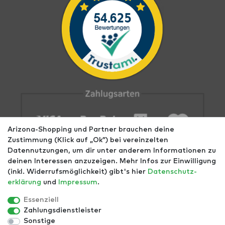
Arizona-Shopping und Partner brauchen deine
Zustimmung (Klick auf „Ok”) bei vereinzelten
Datennutzungen, um dir unter anderem Informationen zu
deinen Interessen anzuzeigen. Mehr Infos zur Einwilligung
(inkl. Widerrufsmöglichkeit) gibt's hier
Daten­schutz­
erklärung
und
Impressum
.
Impressum
AGB
Datenschutz
Widerrufs­recht
Größentabellen
Blog
EGOMAXX
enflame
Essenziell
Zahlungsdienstleister
Finde mehr Inspiration:
Sonstige