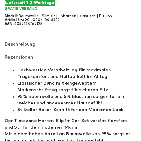
Lieferzeit 1-2 Werktage
GRATIS
VERSAND
Modell
:
Baumwolle | Slim fit | unifarben | elastisch | Pull-on
Artikel Nr
.:
20-10004-00-6333
EAN
:
4059145769125
Beschreibung
Rezensionen
Hochwertige Verarbeitung für maximalen
Tragekomfort und Haltbarkeit im Alltag.
Elastischer Bund mit eingewebtem
Markenschriftzug sorgt für sicheren Sitz.
95% Baumwolle und 5% Elasthan sorgen für ein
weiches und angenehmes Hautgefühl.
Stilvoller Boxer-Schnitt für den Modernen Look.
Der Timezone Herren-Slip im 2er-Set vereint Komfort
und Stil für den modernen Mann.
Mit einem hohen Anteil an Baumwolle von 95% sorgt er
für ein natürliches und weiches Tragegefühl.