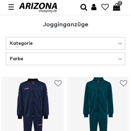
0
☰
Jogginganzüge
Kategorie
Sportanzüge
12
Farbe
Blau
6
Schwarz
3
Rot
2
Braun
1
Rosa/Pink/Violett
1