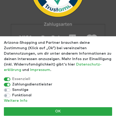
Arizona-Shopping und Partner brauchen deine
Zustimmung (Klick auf „Ok”) bei vereinzelten
Datennutzungen, um dir unter anderem Informationen zu
deinen Interessen anzuzeigen. Mehr Infos zur Einwilligung
(inkl. Widerrufsmöglichkeit) gibt's hier
Daten­schutz­
erklärung
und
Impressum
.
Impressum
AGB
Datenschutz
Widerrufs­recht
Größentabellen
Blog
EGOMAXX
enflame
Essenziell
Zahlungsdienstleister
Finde mehr Inspiration:
Sonstige
Funktional
Weitere Info
*Alle Preise inkl. ges. MwSt. zzgl.
Versandkosten
- ©
OK
Copyright 2021 | Alle Rechte vorbehalten.