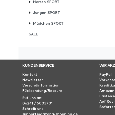
Herren SPORT
Jungen SPORT
Mädchen SPORT
SALE
KUNDENSERVICE
WIR AK
Kontakt
PayPal
Newsletter
Vorkass
Versandinformation
Kreditka
Rücksendung/Retoure
Amazon
Lastensc
Ruf uns an:
Auf Rec
06241 / 5003701
Sofortz
Schreib uns:
support@arizona-shopping.de