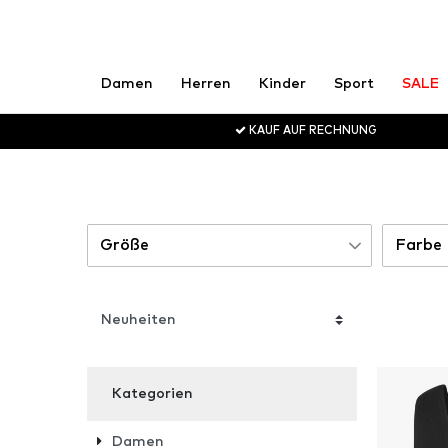
Damen
Herren
Kinder
Sport
SALE
KAUF AUF RECHNUNG
Größe
Farbe
XS
Sc
1
S
1
M
1
L
1
Kategorien
XL
1
Damen