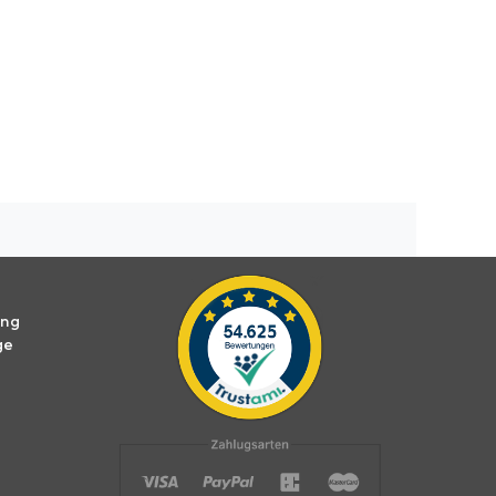
ung
ge