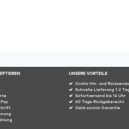
ZEPTIEREN
UNSERE VORTEILE
Gratis Hin- und Rücksend
e
Schnelle Lieferung 1-2 Ta
rte
Sofortversand bis 14 Uhr
 Pay
60 Tage Rückgaberecht
hrift
Geld-zurück-Garantie
hnung
ahlung