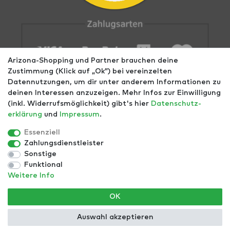
Arizona-Shopping und Partner brauchen deine
Zustimmung (Klick auf „Ok”) bei vereinzelten
Datennutzungen, um dir unter anderem Informationen zu
deinen Interessen anzuzeigen. Mehr Infos zur Einwilligung
(inkl. Widerrufsmöglichkeit) gibt's hier
Daten­schutz­
erklärung
und
Impressum
.
Impressum
AGB
Datenschutz
Widerrufs­recht
Größentabellen
Blog
EGOMAXX
enflame
Essenziell
Zahlungsdienstleister
Finde mehr Inspiration:
Sonstige
Funktional
Weitere Info
*Alle Preise inkl. ges. MwSt. zzgl.
Versandkosten
- ©
OK
Copyright 2021 | Alle Rechte vorbehalten.
Auswahl akzeptieren