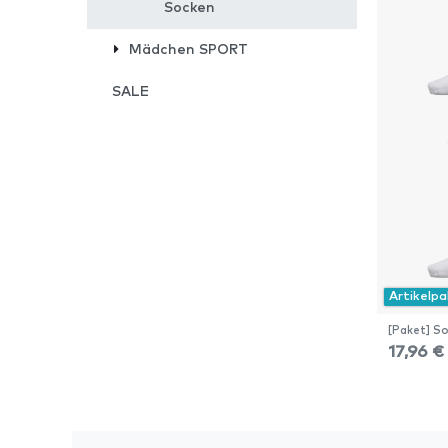
Socken
Mädchen SPORT
SALE
Artikelp
[Paket] So
17,96 €