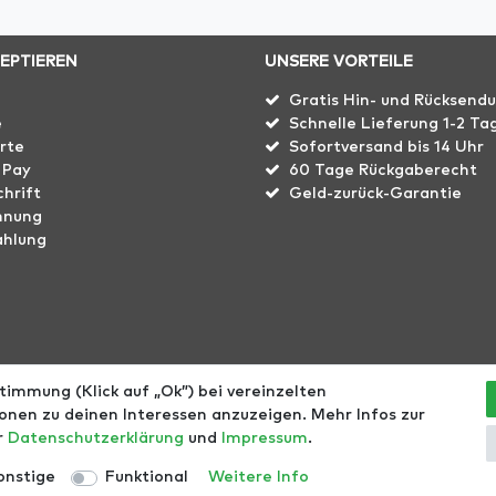
ZEPTIEREN
UNSERE VORTEILE
Gratis Hin- und Rücksend
e
Schnelle Lieferung 1-2 Ta
rte
Sofortversand bis 14 Uhr
 Pay
60 Tage Rückgaberecht
hrift
Geld-zurück-Garantie
hnung
ahlung
immung (Klick auf „Ok”) bei vereinzelten
echt
Größentabellen
Blog
EGOMAXX
enflame
nen zu deinen Interessen anzuzeigen. Mehr Infos zur
er
Daten­schutz­erklärung
und
Impressum
.
l. ges. MwSt. zzgl.
Versandkosten
- © Copyright 2021 | Alle Rec
onstige
Funktional
Weitere Info