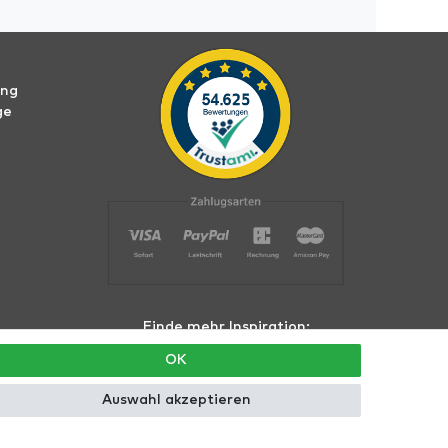
ung
ge
Finde mehr Inspiration:
OK
Auswahl akzeptieren
hte vorbehalten.