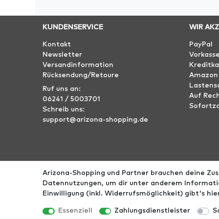
KUNDENSERVICE
WIR AK
Kontakt
PayPal
Newsletter
Vorkass
Versandinformation
Kreditka
Rücksendung/Retoure
Amazon
Lastensc
Ruf uns an:
Auf Rec
06241 / 5003701
Sofortz
Schreib uns:
support@arizona-shopping.de
Arizona-Shopping und Partner brauchen deine Zust
Impressum
AGB
Datenschutz
Widerrufs­r
Datennutzungen, um dir unter anderem Informatio
Einwilligung (inkl. Widerrufsmöglichkeit) gibt's hi
*Alle Preise ink
Essenziell
Zahlungsdienstleister
S