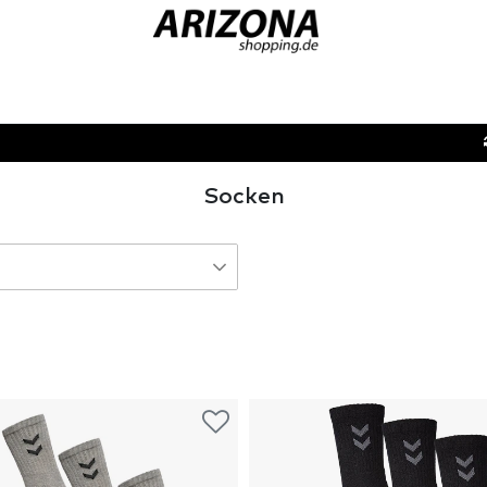
Socken
hwarz
2
iß
2
1
au/Silber
1