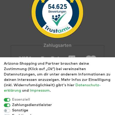
Arizona-Shopping und Partner brauchen deine
Zustimmung (Klick auf „Ok”) bei vereinzelten
Datennutzungen, um dir unter anderem Informationen zu
deinen Interessen anzuzeigen. Mehr Infos zur Einwilligung
(inkl. Widerrufsmöglichkeit) gibt's hier
Daten­schutz­
erklärung
und
Impressum
.
Impressum
AGB
Datenschutz
Widerrufs­recht
Größentabellen
Blog
EGOMAXX
enflame
Essenziell
Zahlungsdienstleister
Finde mehr Inspiration:
Sonstige