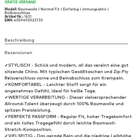
GRATIS
VERSAND
Modell
:
Baumwolle | Normal Fit | Einfarbig | atmungsaktiv |
Reißverschluss
Artikel Nr
.:
1631
EAN
:
4059493023733
Beschreibung
Rezensionen
✔STYLISCH - Schick und modern, all das vereint eine gut
sitzende Chino. Mit typischen Gesäßtaschen und Zip-Fly
Reisverschluss vorne und Beinabschluss zum Krempeln.
✔KOMFORTABEL - Leichter Stoff sorgt für ein
angenehmes Gefühl, ideal für heiße Tage.
✔WERTIGE VERARBEITUNG - Dieser vielversprechender
Allround-Talent überzeugt durch 100% Baumwolle und
spitzen Preisleistung.
✔PERFEKTE PASSFORM - Regular Fit, hoher Tragekomfort
und ein tolles Tragegefühl durch leichte Baumwoll-
Stretch-Komposition.
✔VIELSEITIG - Das gerade Bein und die niedrige Leibhöhe