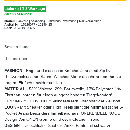
Lieferzeit 1-2 Werktage
GRATIS
VERSAND
Modell
:
Ecovero | nachhaltig | unifarben | wärmend | Reißverschluss
Artikel Nr
.:
15126077 - 15159415
EAN
:
5713610120697
Beschreibung
Rezensionen
FASHION
- Enge und elastische Knöchel Jeans mit Zip fly
Reißverschluss am Saum. Weiches Material sehr angenehm zu
tragen. Einfach unwiderstehlich.
MATERIAL
- 53% Viskose, 29% Baumwolle, 17% Polyester, 1%
Elasthan, sorgen für einen ausgezeichneten Tragekomfort!
LENZING™ ECOVERO™ Viskosefasern , nachhaltiger Zellstoff.
LOOK
- Mit Sneaker oder High Heels sieht die Minimalistische 5-
Pocket Jeans besonders hinreißend aus. ONLKENDELL NOOS
Design Von ONLY! Gönne dir diesen Cleanen Trend.
DESIGN
- Die schlichte Saubere Ankle Pants mit schwarzer