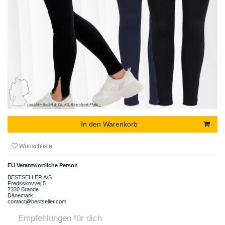
In den Warenkorb
Wunschliste
EU Verantwortliche Person
BESTSELLER A/S
Fredsskovvej
5
7330
Brande
Dänemark
contact@bestseller.com
Empfehlungen für dich