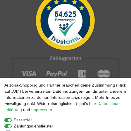
Arizona-Shopping und Partner brauchen deine Zustimmung (Klick
auf „Ok”) bei vereinzelten Datennutzungen, um dir unter anderem
Informationen zu deinen Interessen anzuzeigen. Mehr Infos zur
Einwilligung (inkl. Widerrufsmöglichkeit) gibt's hier
Daten­schutz­
erklärung
und
Impressum
.
Impressum
AGB
Datenschutz
Widerrufs­recht
Größentabellen
Blog
EGOMAXX
enflame
Essenziell
Zahlungsdienstleister
Finde mehr Inspiration: