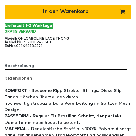
In den Warenkorb
Lieferzeit 1-2 Werktage
GRATIS
VERSAND
Modell
:
ONLCAROLINE LACE THONG
Artikel Nr
.:
15283824 - SET
EAN
:
4059493784399
Beschreibung
Rezensionen
KOMFORT
- Bequeme Ripp Struktur Strings. Diese Slip
Tanga Höschen überzeugen durch
hochwertig strapazierbare Verarbeitung im Spitzen Mesh
Design.
PASSFORM
- Regular Fit Brazilian Schnitt, der perfekt
Deine feminine Silhouette betont.
MATERIAL
- Der elastische Stoff aus 100% Polyamid sorgt
dabei für angenehmen Tragekomfort und passgenauen