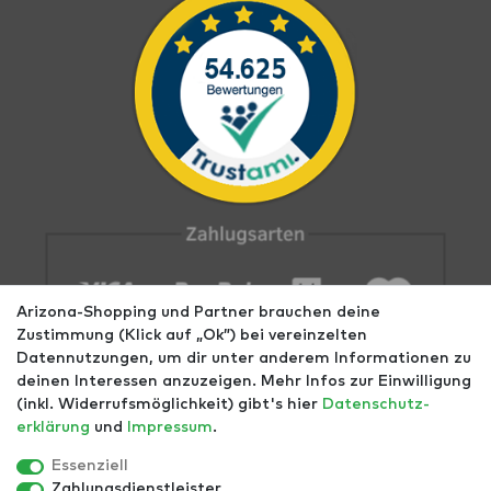
Arizona-Shopping und Partner brauchen deine
Zustimmung (Klick auf „Ok”) bei vereinzelten
Datennutzungen, um dir unter anderem Informationen zu
deinen Interessen anzuzeigen. Mehr Infos zur Einwilligung
(inkl. Widerrufsmöglichkeit) gibt's hier
Daten­schutz­
erklärung
und
Impressum
.
Impressum
AGB
Datenschutz
Widerrufs­recht
Größentabellen
Blog
EGOMAXX
enflame
Essenziell
Zahlungsdienstleister