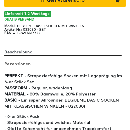
In den Warenkorb
Lieferzeit 1-2 Werktage
GRATIS
VERSAND
Modell
:
BEQUEME BASIC SOCKEN MIT WINKELN
Artikel Nr
.:
022030 - SET
EAN
:
4059493667722
Beschreibung
Rezensionen
PERFEKT
- Strapazierfähige Socken mit Logoprägung im
6-er Stück Set.
PASSFORM
- Regular, wadenlang.
MATERIAL -
80% Baumwolle, 20% Polyester.
BASIC
- Ein super Allrounder, BEQUEME BASIC SOCKEN
MIT KLASSISCHEN WINKELN - 022030!
- 6-er Stück Pack
- Strapazierfähiges und weiches Material
- Glatte Zehennaht für angenehmen Tragekomfort