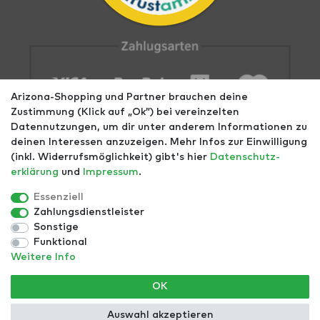
Arizona-Shopping und Partner brauchen deine
Zustimmung (Klick auf „Ok”) bei vereinzelten
Datennutzungen, um dir unter anderem Informationen zu
deinen Interessen anzuzeigen. Mehr Infos zur Einwilligung
(inkl. Widerrufsmöglichkeit) gibt's hier
Daten­schutz­
erklärung
und
Impressum
.
Impressum
AGB
Datenschutz
Widerrufs­recht
Größentabellen
Blog
EGOMAXX
enflame
Essenziell
Zahlungsdienstleister
Finde mehr Inspiration:
Sonstige
Funktional
Weitere Info
*Alle Preise inkl. ges. MwSt. zzgl.
Versandkosten
- ©
OK
Copyright 2021 | Alle Rechte vorbehalten.
Auswahl akzeptieren