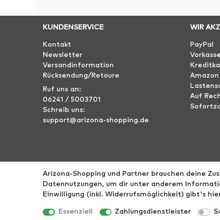
KUNDENSERVICE
WIR AK
Kontakt
PayPal
Newsletter
Vorkass
Versandinformation
Kreditka
Rücksendung/Retoure
Amazon
Lastensc
Ruf uns an:
Auf Rec
06241 / 5003701
Sofortz
Schreib uns:
support@arizona-shopping.de
Arizona-Shopping und Partner brauchen deine Zust
Impressum
AGB
Datenschutz
Widerrufs­r
Datennutzungen, um dir unter anderem Informatio
Einwilligung (inkl. Widerrufsmöglichkeit) gibt's hi
*Alle Preise ink
Essenziell
Zahlungsdienstleister
S