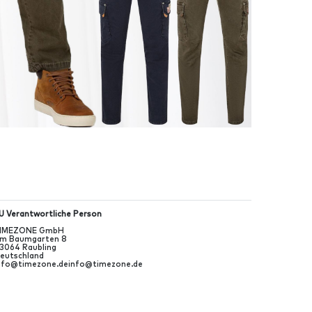
U Verantwortliche Person
IMEZONE GmbH
m Baumgarten
8
3064
Raubling
eutschland
nfo@timezone.de
info@timezone.de