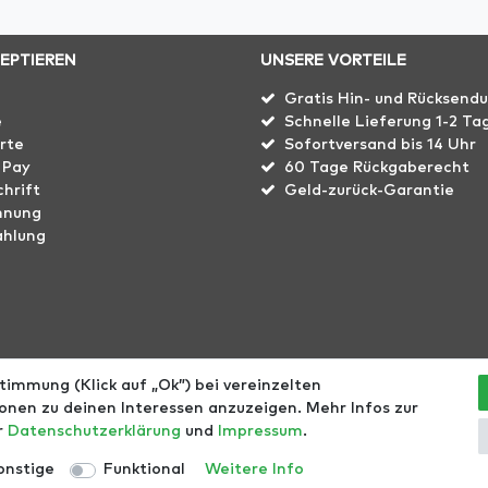
ZEPTIEREN
UNSERE VORTEILE
Gratis Hin- und Rücksend
e
Schnelle Lieferung 1-2 Ta
rte
Sofortversand bis 14 Uhr
 Pay
60 Tage Rückgaberecht
hrift
Geld-zurück-Garantie
hnung
ahlung
immung (Klick auf „Ok”) bei vereinzelten
echt
Größentabellen
Blog
EGOMAXX
enflame
nen zu deinen Interessen anzuzeigen. Mehr Infos zur
er
Daten­schutz­erklärung
und
Impressum
.
l. ges. MwSt. zzgl.
Versandkosten
- © Copyright 2021 | Alle Rec
onstige
Funktional
Weitere Info