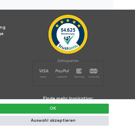
ung
ge
Finde mehr Inspiration:
OK
Auswahl akzeptieren
hte vorbehalten.