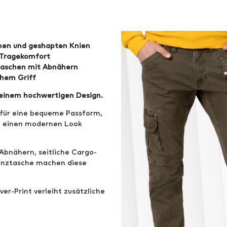
nen und geshapten Knien
 Tragekomfort
taschen mit Abnähern
chem Griff
n einem hochwertigen Design.
 für eine bequeme Passform,
n einen modernen Look
Abnähern, seitliche Cargo-
ünztasche machen diese
er-Print verleiht zusätzliche