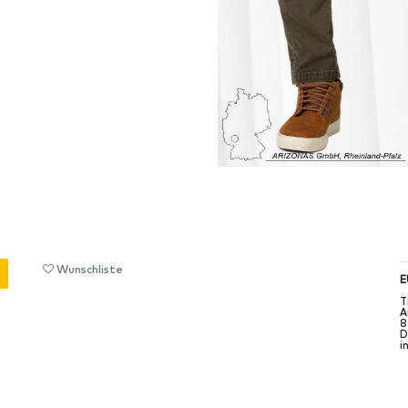
Wunschliste
E
T
A
8
D
i