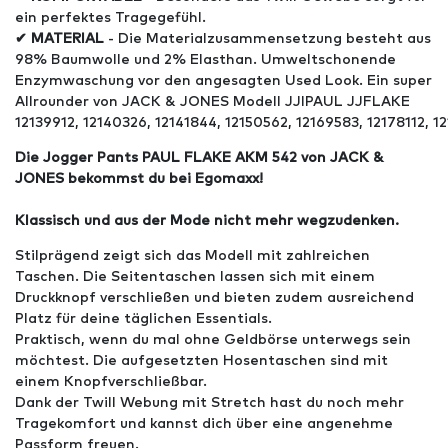
ein perfektes Tragegefühl.
✔ MATERIAL
- Die Materialzusammensetzung besteht aus
98% Baumwolle und 2% Elasthan. Umweltschonende
Enzymwaschung vor den angesagten Used Look. Ein super
Allrounder von JACK & JONES Modell JJIPAUL JJFLAKE
12139912, 12140326, 12141844, 12150562, 12169583, 12178112, 12
Die Jogger Pants PAUL FLAKE AKM 542 von JACK &
JONES bekommst du bei Egomaxx!
Klassisch und aus der Mode nicht mehr wegzudenken.
Stilprägend zeigt sich das Modell mit zahlreichen
Taschen. Die Seitentaschen lassen sich mit einem
Druckknopf verschließen und bieten zudem ausreichend
Platz für deine täglichen Essentials.
Praktisch, wenn du mal ohne Geldbörse unterwegs sein
möchtest. Die aufgesetzten Hosentaschen sind mit
einem Knopfverschließbar.
Dank der Twill Webung mit Stretch hast du noch mehr
Tragekomfort und kannst dich über eine angenehme
Passform freuen.