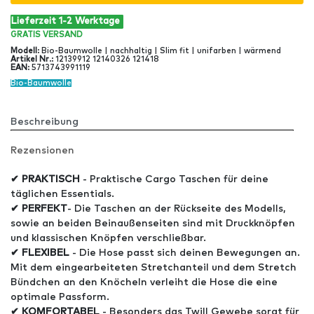
Lieferzeit 1-2 Werktage
GRATIS
VERSAND
Modell
:
Bio-Baumwolle | nachhaltig | Slim fit | unifarben | wärmend
Artikel Nr
.:
12139912 12140326 121418
EAN
:
5713743991119
Bio-Baumwolle
Beschreibung
Rezensionen
✔ PRAKTISCH
- Praktische Cargo Taschen für deine
täglichen Essentials.
✔ PERFEKT
- Die Taschen an der Rückseite des Modells,
sowie an beiden Beinaußenseiten sind mit Druckknöpfen
und klassischen Knöpfen verschließbar.
✔ FLEXIBEL
- Die Hose passt sich deinen Bewegungen an.
Mit dem eingearbeiteten Stretchanteil und dem Stretch
Bündchen an den Knöcheln verleiht die Hose die eine
optimale Passform.
✔ KOMFORTABEL
- Besonders das Twill Gewebe sorgt für