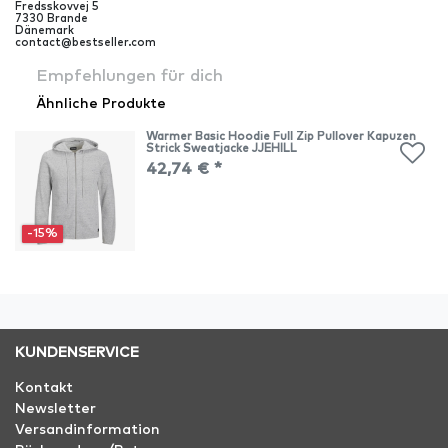
Fredsskovvej
5
7330
Brande
Dänemark
contact@bestseller.com
Empfehlungen für dich
Ähnliche Produkte
Warmer Basic Hoodie Full Zip Pullover Kapuzen
Strick Sweatjacke JJEHILL
42,74 € *
-15%
KUNDENSERVICE
Kontakt
Newsletter
Versandinformation