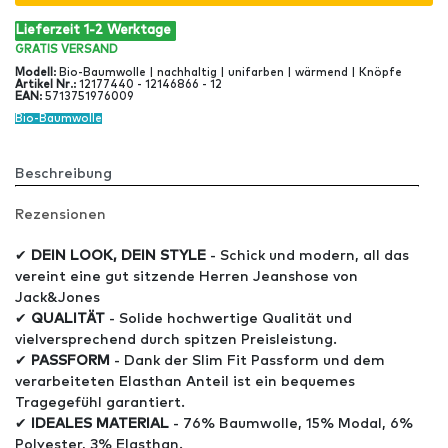
Lieferzeit 1-2 Werktage
GRATIS
VERSAND
Modell
:
Bio-Baumwolle | nachhaltig | unifarben | wärmend | Knöpfe
Artikel Nr
.:
12177440 - 12146866 - 12
EAN
:
5713751976009
Bio-Baumwolle
Beschreibung
Rezensionen
✔
DEIN LOOK, DEIN STYLE
- Schick und modern, all das
vereint eine gut sitzende Herren Jeanshose von
Jack&Jones
✔
QUALITÄT
- Solide hochwertige Qualität und
vielversprechend durch spitzen Preisleistung.
✔
PASSFORM
- Dank der Slim Fit Passform und dem
verarbeiteten Elasthan Anteil ist ein bequemes
Tragegefühl garantiert.
✔
IDEALES MATERIAL
- 76% Baumwolle, 15% Modal, 6%
Polyester, 3% Elasthan.