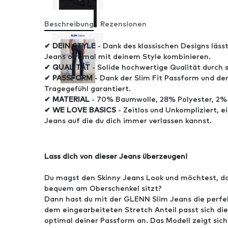
Beschreibung
Rezensionen
✔ DEIN STYLE
- Dank des klassischen Designs läss
Jeans optimal mit deinem Style kombinieren.
✔ QUALITÄT
- Solide hochwertige Qualität durch s
✔ PASSFORM
- Dank der Slim Fit Passform und de
Tragegefühl garantiert.
✔ MATERIAL
- 70% Baumwolle, 28% Polyester, 2% 
✔ WE LOVE BASICS
- Zeitlos und Unkompliziert, e
Jeans auf die du dich immer verlassen kannst.
Lass dich von dieser Jeans überzeugen!
Du magst den Skinny Jeans Look und möchtest, d
bequem am Oberschenkel sitzt?
Dann hast du mit der GLENN Slim Jeans die perfe
dem eingearbeiteten Stretch Anteil passt sich d
optimal deiner Passform an. Das Modell zeigt sic