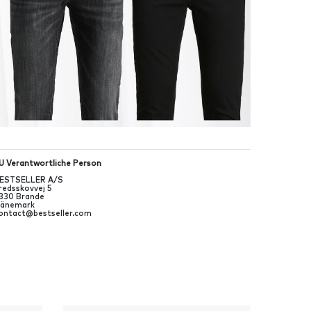
U Verantwortliche Person
ESTSELLER A/S
redsskovvej
5
330
Brande
änemark
ontact@bestseller.com