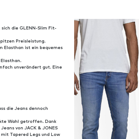
t sich die GLENN-Slim Fit-
pitzen Preisleistung.
m Elasthan ist ein bequemes
Elasthan.
infach unverändert gut. Eine
ass die Jeans dennoch
kte Wahl getroffen. Dank
ie Jeans von JACK & JONES
h mit Tapered Legs und Low