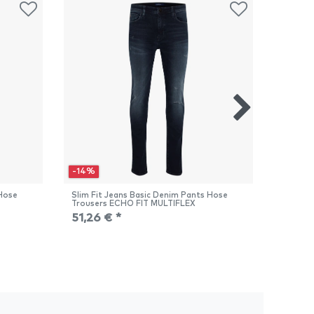
-14%
-14%
 Hose
Slim Fit Jeans Basic Denim Pants Hose
Slim Fi
Trousers ECHO FIT MULTIFLEX
Trouse
51,26 € *
51,26