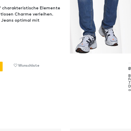
f charakteristische Elemente
itlosen Charme verleihen.
N Jeans optimal mit
Wunschliste
E
B
F
7
D
c