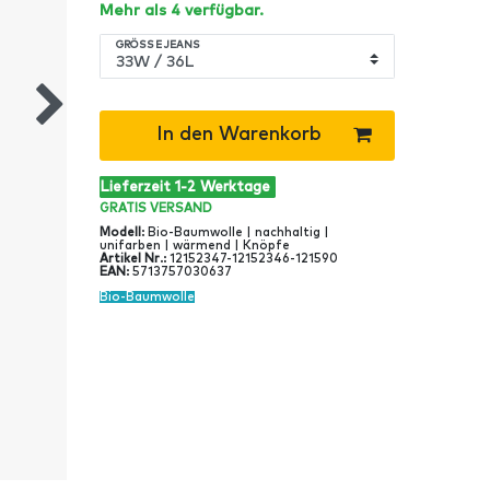
Mehr als 4 verfügbar.
GRÖSSE JEANS
In den Warenkorb
Lieferzeit 1-2 Werktage
GRATIS
VERSAND
Modell
:
Bio-Baumwolle | nachhaltig |
unifarben | wärmend | Knöpfe
Artikel Nr
.:
12152347-12152346-121590
EAN
:
5713757030637
Bio-Baumwolle