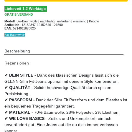
Lieferzeit 1-2 Werktage
GRATIS
VERSAND
Modell
:
Bio-Baumwolle | nachhaltig | unifarben | wärmend | Knöpfe
Artikel Nr
.:
12152347-12152346-121590
EAN
:
5714911876825
Bio-Baumwolle
Beschreibung
Rezensionen
✔ DEIN STYLE
- Dank des klassischen Designs lässt sich die
GLENN-Slim Fit-Jeans optimal mit deinem Style kombinieren.
✔ QUALITÄT
- Solide hochwertige Qualität durch spitzen
Preisleistung.
✔ PASSFORM
- Dank der Slim Fit Passform und dem Elasthan ist
ein bequemes Tragegefühl garantiert.
✔ MATERIAL
- 70% Baumwolle, 28% Polyester, 2% Elasthan.
✔ WE LOVE BASICS
- Zeitlos und Unkompliziert, einfach
unverändert gut. Eine Jeans auf die du dich immer verlassen
kannst.