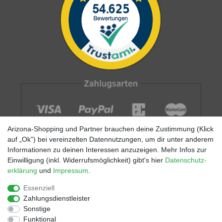
Arizona-Shopping und Partner brauchen deine Zustimmung (Klick
auf „Ok”) bei vereinzelten Datennutzungen, um dir unter anderem
Informationen zu deinen Interessen anzuzeigen. Mehr Infos zur
Einwilligung (inkl. Widerrufsmöglichkeit) gibt's hier
Daten­schutz­
erklärung
und
Impressum
.
Impressum
AGB
Datenschutz
Widerrufs­recht
Größentabellen
Blog
EGOMAXX
enflame
Essenziell
Zahlungsdienstleister
Finde mehr Inspiration:
Sonstige
Funktional