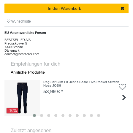
In den Warenkorb
Wunschliste
EU Verantwortliche Person
BESTSELLER A/S
Fredsskovvej
5
7330
Brande
Dänemark
contact@bestseller.com
Empfehlungen für dich
Ähnliche Produkte
Regular Slim Fit Jeans Basic Five-Pocket Stretch
Hose JOSH
53,99 € *
-10%
Zuletzt angesehen